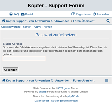
Kopter - Support Forum
FAQ
Kontakt
Registrieren
Anmelden
S
Kopter Support - von Anwendern für Anwender.
Foren-Übersicht
Unbeantwortete Themen
Aktive Themen
u
c
Passwort zurücksetzen
h
E-Mail-Adresse:
e
Du musst die E-Mail-Adresse angeben, die in deinem Profil hinterlegt ist. Diese hast du
bei der Registrierung angegeben oder nachträglich in deinem persönlichen Bereich
geändert.
Kopter Support - von Anwendern für Anwender.
Foren-Übersicht
Style Developer by ©
GTA game
Forum.
Powered by
phpBB
® Forum Software © phpBB Limited
Deutsche Übersetzung durch
phpBB.de
Datenschutz
|
Nutzungsbedingungen