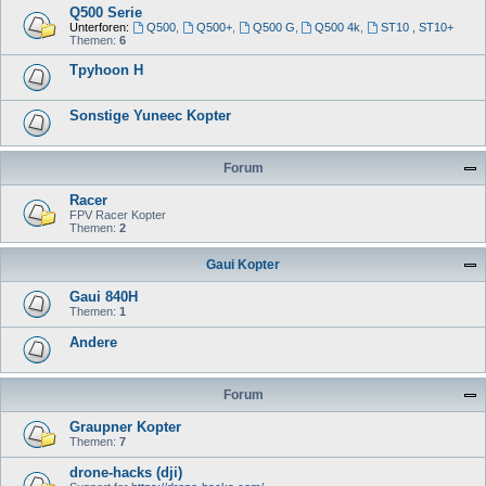
Q500 Serie
Unterforen:
Q500
,
Q500+
,
Q500 G
,
Q500 4k
,
ST10 , ST10+
Themen:
6
Tpyhoon H
Sonstige Yuneec Kopter
Forum
Racer
FPV Racer Kopter
Themen:
2
Gaui Kopter
Gaui 840H
Themen:
1
Andere
Forum
Graupner Kopter
Themen:
7
drone-hacks (dji)