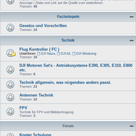
Auszüge / Zitate und Link auf die Quelle zum weiterlesen.
Themen:
49
Fachsimpeln
Gesetze und Vorschriften
Themen:
24
Technik
Flug Kontroller ( FC )
Unterforen:
DJI Naza
,
DJI A2
,
DJI Wookong
Themen:
19
DJI Motoren Set's - Antriebssysteme E300, E305, E310, E800
etc.
Themen:
8
Technik allgemein, was nirgendwo anders passt.
Themen:
23
Antennen Technik
Themen:
10
FPV
Technik für FPV und Bildübertragung
Themen:
3
Forum
Kopter Schulung