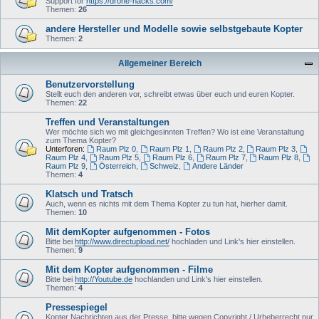
Support for
https://drone-hacks.com/
Themen:
26
andere Hersteller und Modelle sowie selbstgebaute Kopter
Themen:
2
Allgemeiner Bereich
Benutzervorstellung
Stellt euch den anderen vor, schreibt etwas über euch und euren Kopter.
Themen:
22
Treffen und Veranstaltungen
Wer möchte sich wo mit gleichgesinnten Treffen? Wo ist eine Veranstaltung
zum Thema Kopter?
Unterforen:
Raum Plz 0
,
Raum Plz 1
,
Raum Plz 2
,
Raum Plz 3
,
Raum Plz 4
,
Raum Plz 5
,
Raum Plz 6
,
Raum Plz 7
,
Raum Plz 8
,
Raum Plz 9
,
Österreich
,
Schweiz
,
Andere Länder
Themen:
4
Klatsch und Tratsch
Auch, wenn es nichts mit dem Thema Kopter zu tun hat, hierher damit.
Themen:
10
Mit demKopter aufgenommen - Fotos
Bitte bei
http://www.directupload.net/
hochladen und Link's hier einstellen.
Themen:
9
Mit dem Kopter aufgenommen - Filme
Bitte bei
http://Youtube.de
hochlanden und Link's hier einstellen.
Themen:
4
Pressespiegel
Kopter Nachrichten aus der Presse, bitte wegen Copyright / Urheberrecht nur