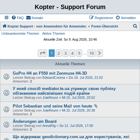
Kopter - Support Forum
FAQ
Kontakt
Registrieren
Anmelden
S
Kopter Support - von Anwendern für Anwender.
Foren-Übersicht
Unbeantwortete Themen
Aktive Themen
u
Aktuelle Zeit: So 9. Aug 2026, 10:46
c
h
Seite
1
von
10
1
2
3
4
5
10
Nächste
…
e
Aktuelle Themen
GoPro H4 an F550 mit Zenmuse H4-3D
Letzter Beitrag von
EdwardCooma
«
Do 16. Jul 2026, 21:52
Antworten:
2
У який спосіб mediator.te.ua утримує свою публіку
обізнаними найсвіжіших подій країни
Letzter Beitrag von
JoieReure
«
Mi 15. Jul 2026, 20:52
Pilot Sebastian und seine Mail von heute
Letzter Beitrag von
JoieReure
«
Mi 15. Jul 2026, 20:38
Antworten:
2
Änderungen am Board
Letzter Beitrag von
AnnaRIg
«
So 12. Jul 2026, 17:00
Antworten:
2
Що відкриває geodictionary.com.ua для користувачів, які