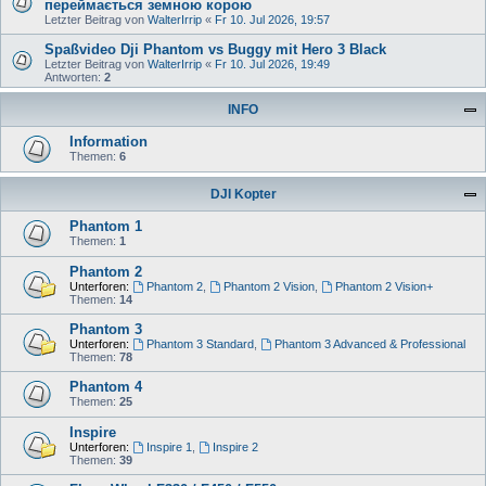
переймається земною корою
Letzter Beitrag von
WalterIrrip
«
Fr 10. Jul 2026, 19:57
Spaßvideo Dji Phantom vs Buggy mit Hero 3 Black
Letzter Beitrag von
WalterIrrip
«
Fr 10. Jul 2026, 19:49
Antworten:
2
INFO
Information
Themen:
6
DJI Kopter
Phantom 1
Themen:
1
Phantom 2
Unterforen:
Phantom 2
,
Phantom 2 Vision
,
Phantom 2 Vision+
Themen:
14
Phantom 3
Unterforen:
Phantom 3 Standard
,
Phantom 3 Advanced & Professional
Themen:
78
Phantom 4
Themen:
25
Inspire
Unterforen:
Inspire 1
,
Inspire 2
Themen:
39