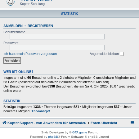
Kopter Schulung
STATISTIK
ANMELDEN
•
REGISTRIEREN
Benutzername:
Passwort:
Ich habe mein Passwort vergessen
Angemeldet bleiben
WER IST ONLINE?
Insgesamt sind
60
Besucher online :: 2 sichtbare Mitglieder, 0 unsichtbare Mitglieder und
58 Gäste (basierend auf den aktiven Besuchern der letzten 5 Minuten)
Der Besucherrekord liegt bei
6398
Besuchern, die am Sa 4. Okt 2025, 18:07 gleichzeitig
online waren.
STATISTIK
Beiträge insgesamt
1336
• Themen insgesamt
581
• Mitglieder insgesamt
567
• Unser
neuestes Mitglied:
Thomasqvf
Kopter Support - von Anwendern für Anwender.
Foren-Übersicht
Style Developer by ©
GTA game
Forum.
Powered by
phpBB
® Forum Software © phpBB Limited