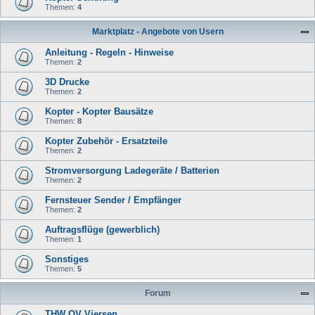
Themen:
4
Marktplatz - Angebote von Usern
Anleitung - Regeln - Hinweise
Themen:
2
3D Drucke
Themen:
2
Kopter - Kopter Bausätze
Themen:
8
Kopter Zubehör - Ersatzteile
Themen:
2
Stromversorgung Ladegeräte / Batterien
Themen:
2
Fernsteuer Sender / Empfänger
Themen:
2
Auftragsflüge (gewerblich)
Themen:
1
Sonstiges
Themen:
5
Forum
THW OV Viersen