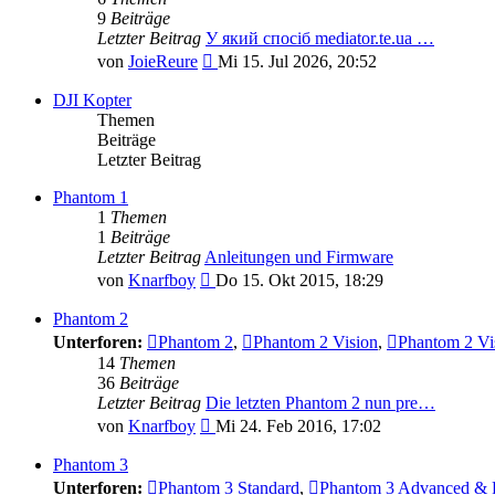
9
Beiträge
Letzter Beitrag
У який спосіб mediator.te.ua …
Neuester
von
JoieReure
Mi 15. Jul 2026, 20:52
Beitrag
DJI Kopter
Themen
Beiträge
Letzter Beitrag
Phantom 1
1
Themen
1
Beiträge
Letzter Beitrag
Anleitungen und Firmware
Neuester
von
Knarfboy
Do 15. Okt 2015, 18:29
Beitrag
Phantom 2
Unterforen:
Phantom 2
,
Phantom 2 Vision
,
Phantom 2 Vi
14
Themen
36
Beiträge
Letzter Beitrag
Die letzten Phantom 2 nun pre…
Neuester
von
Knarfboy
Mi 24. Feb 2016, 17:02
Beitrag
Phantom 3
Unterforen:
Phantom 3 Standard
,
Phantom 3 Advanced & P