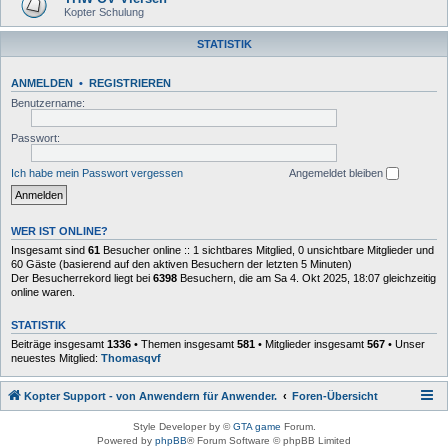
Kopter Schulung
STATISTIK
ANMELDEN
•
REGISTRIEREN
Benutzername:
Passwort:
Ich habe mein Passwort vergessen
Angemeldet bleiben
WER IST ONLINE?
Insgesamt sind
61
Besucher online :: 1 sichtbares Mitglied, 0 unsichtbare Mitglieder und
60 Gäste (basierend auf den aktiven Besuchern der letzten 5 Minuten)
Der Besucherrekord liegt bei
6398
Besuchern, die am Sa 4. Okt 2025, 18:07 gleichzeitig
online waren.
STATISTIK
Beiträge insgesamt
1336
• Themen insgesamt
581
• Mitglieder insgesamt
567
• Unser
neuestes Mitglied:
Thomasqvf
Kopter Support - von Anwendern für Anwender.
Foren-Übersicht
Style Developer by ©
GTA game
Forum.
Powered by
phpBB
® Forum Software © phpBB Limited