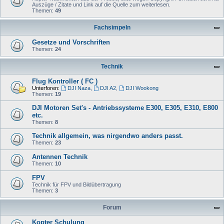
Auszüge / Zitate und Link auf die Quelle zum weiterlesen.
Themen:
49
Fachsimpeln
Gesetze und Vorschriften
Themen:
24
Technik
Flug Kontroller ( FC )
Unterforen:
DJI Naza
,
DJI A2
,
DJI Wookong
Themen:
19
DJI Motoren Set's - Antriebssysteme E300, E305, E310, E800
etc.
Themen:
8
Technik allgemein, was nirgendwo anders passt.
Themen:
23
Antennen Technik
Themen:
10
FPV
Technik für FPV und Bildübertragung
Themen:
3
Forum
Kopter Schulung