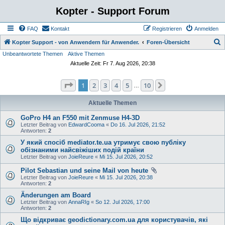
Kopter - Support Forum
FAQ
Kontakt
Registrieren
Anmelden
S
Kopter Support - von Anwendern für Anwender.
Foren-Übersicht
Unbeantwortete Themen
Aktive Themen
u
Aktuelle Zeit: Fr 7. Aug 2026, 20:38
c
h
Seite
1
von
10
1
2
3
4
5
10
Nächste
…
e
Aktuelle Themen
GoPro H4 an F550 mit Zenmuse H4-3D
Letzter Beitrag von
EdwardCooma
«
Do 16. Jul 2026, 21:52
Antworten:
2
У який спосіб mediator.te.ua утримує свою публіку
обізнаними найсвіжіших подій країни
Letzter Beitrag von
JoieReure
«
Mi 15. Jul 2026, 20:52
Pilot Sebastian und seine Mail von heute
Letzter Beitrag von
JoieReure
«
Mi 15. Jul 2026, 20:38
Antworten:
2
Änderungen am Board
Letzter Beitrag von
AnnaRIg
«
So 12. Jul 2026, 17:00
Antworten:
2
Що відкриває geodictionary.com.ua для користувачів, які