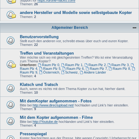
Support for
https://drone-hacks.com/
Themen:
26
andere Hersteller und Modelle sowie selbstgebaute Kopter
Themen:
2
Allgemeiner Bereich
Benutzervorstellung
Stellt euch den anderen vor, schreibt etwas über euch und euren Kopter.
Themen:
22
Treffen und Veranstaltungen
Wer möchte sich wo mit gleichgesinnten Treffen? Wo ist eine Veranstaltung
zum Thema Kopter?
Unterforen:
Raum Plz 0
,
Raum Plz 1
,
Raum Plz 2
,
Raum Plz 3
,
Raum Plz 4
,
Raum Plz 5
,
Raum Plz 6
,
Raum Plz 7
,
Raum Plz 8
,
Raum Plz 9
,
Österreich
,
Schweiz
,
Andere Länder
Themen:
4
Klatsch und Tratsch
Auch, wenn es nichts mit dem Thema Kopter zu tun hat, hierher damit.
Themen:
10
Mit demKopter aufgenommen - Fotos
Bitte bei
http://www.directupload.net/
hochladen und Link's hier einstellen.
Themen:
9
Mit dem Kopter aufgenommen - Filme
Bitte bei
http://Youtube.de
hochlanden und Link's hier einstellen.
Themen:
4
Pressespiegel
Kopter Nachrichten aus der Presse, bitte wegen Copyright / Urheberrecht nur