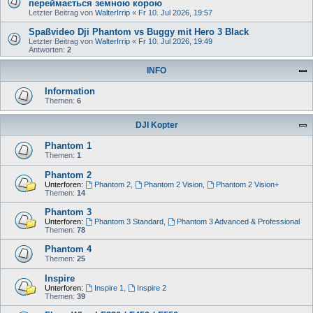
переймається земною корою
Letzter Beitrag von
WalterIrrip
«
Fr 10. Jul 2026, 19:57
Spaßvideo Dji Phantom vs Buggy mit Hero 3 Black
Letzter Beitrag von
WalterIrrip
«
Fr 10. Jul 2026, 19:49
Antworten:
2
INFO
Information
Themen:
6
DJI Kopter
Phantom 1
Themen:
1
Phantom 2
Unterforen:
Phantom 2
,
Phantom 2 Vision
,
Phantom 2 Vision+
Themen:
14
Phantom 3
Unterforen:
Phantom 3 Standard
,
Phantom 3 Advanced & Professional
Themen:
78
Phantom 4
Themen:
25
Inspire
Unterforen:
Inspire 1
,
Inspire 2
Themen:
39