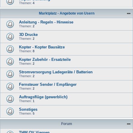
Themen:
4
Marktplatz - Angebote von Usern
Anleitung - Regeln - Hinweise
Themen:
2
3D Drucke
Themen:
2
Kopter - Kopter Bausätze
Themen:
8
Kopter Zubehör - Ersatzteile
Themen:
2
Stromversorgung Ladegeräte / Batterien
Themen:
2
Fernsteuer Sender / Empfänger
Themen:
2
Auftragsflüge (gewerblich)
Themen:
1
Sonstiges
Themen:
5
Forum
THW OV Viersen