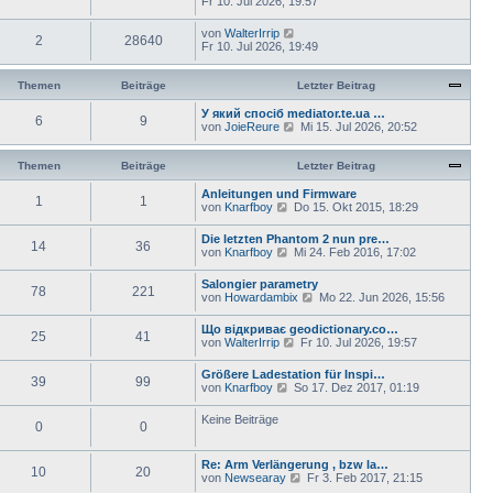
Fr 10. Jul 2026, 19:57
von
WalterIrrip
2
28640
Fr 10. Jul 2026, 19:49
Themen
Beiträge
Letzter Beitrag
У який спосіб mediator.te.ua …
6
9
N
von
JoieReure
Mi 15. Jul 2026, 20:52
e
u
e
Themen
Beiträge
Letzter Beitrag
s
t
Anleitungen und Firmware
1
1
e
N
von
Knarfboy
Do 15. Okt 2015, 18:29
r
e
B
u
Die letzten Phantom 2 nun pre…
e
14
36
e
N
von
Knarfboy
Mi 24. Feb 2016, 17:02
i
s
e
t
t
u
Salongier parametry
r
e
78
221
e
N
von
Howardambix
a
Mo 22. Jun 2026, 15:56
r
s
e
g
B
t
u
e
Що відкриває geodictionary.co…
e
25
41
e
i
N
von
WalterIrrip
Fr 10. Jul 2026, 19:57
r
s
t
e
B
t
r
u
e
Größere Ladestation für Inspi…
e
a
39
99
e
i
N
von
Knarfboy
So 17. Dez 2017, 01:19
r
g
s
t
e
B
t
r
u
e
Keine Beiträge
e
a
0
0
e
i
r
g
s
t
B
t
r
e
Re: Arm Verlängerung , bzw la…
e
a
10
20
i
N
von
Newsearay
Fr 3. Feb 2017, 21:15
r
g
t
e
B