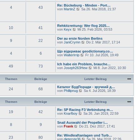
g
t
B
u
Re: Bückeburg - Minden - Port…
r
e
4
43
e
N
von
MartinZ
Sa 26. Mai 2018, 21:37
a
i
s
e
g
t
t
u
r
e
e
a
r
s
Rehkitzrettung: Wer flog 2025…
g
B
10
41
t
N
von
Keyx
Mi 25. Feb 2026, 03:53
e
e
e
i
r
u
t
Der au erste Norden Berlins
B
9
22
e
r
N
von
JaniCrymn
Do 2. Mär 2017, 17:14
e
s
a
e
i
t
g
u
t
Що відкриває geodictionary.co…
e
4
6
e
r
N
von
WalterIrrip
Fr 10. Jul 2026, 19:49
r
s
a
e
B
t
g
u
e
Ich habe ein Problem, brauche…
e
49
73
e
i
N
von
Joseph263Hew
Mi 8. Jun 2022, 10:30
r
s
t
e
B
t
r
u
e
e
a
e
Themen
Beiträge
Letzter Beitrag
i
r
g
s
t
B
t
Каталог БудПоради - зручний д…
r
e
24
68
e
N
von
Phillipnug
Sa 4. Jul 2026, 18:39
a
i
r
e
g
t
B
u
r
e
e
Themen
Beiträge
Letzter Beitrag
a
i
s
g
t
t
Re: SP Racing F3 Verbindung m…
19
42
r
e
N
von
Knarfboy
Sa 26. Jan 2019, 22:59
a
r
e
g
B
u
Snail Auswahl der Propeller i…
e
8
9
e
N
von
Frank
Do 21. Dez 2017, 17:41
i
s
e
t
t
u
Re: Windkraftanlagen und Turb…
r
e
23
80
e
N
von
dieterste36
a
Sa 26. Mai 2018, 22:26
r