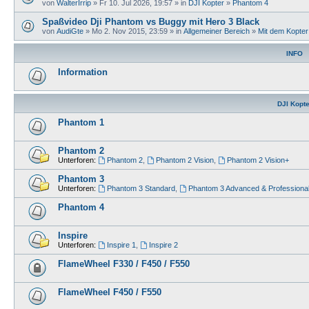
von
WalterIrrip
» Fr 10. Jul 2026, 19:57 » in
DJI Kopter
»
Phantom 4
Spaßvideo Dji Phantom vs Buggy mit Hero 3 Black
von
AudiGte
» Mo 2. Nov 2015, 23:59 » in
Allgemeiner Bereich
»
Mit dem Kopte
INFO
Information
DJI Kopte
Phantom 1
Phantom 2
Unterforen:
Phantom 2
,
Phantom 2 Vision
,
Phantom 2 Vision+
Phantom 3
Unterforen:
Phantom 3 Standard
,
Phantom 3 Advanced & Professiona
Phantom 4
Inspire
Unterforen:
Inspire 1
,
Inspire 2
FlameWheel F330 / F450 / F550
FlameWheel F450 / F550