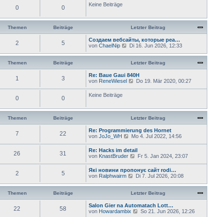
Keine Beiträge
r
e
0
0
a
r
g
B
e
Themen
Beiträge
Letzter Beitrag
i
t
Создаем вебсайты, которые реа…
r
2
5
N
von
ChaelNip
Di 16. Jun 2026, 12:33
a
e
g
u
e
Themen
Beiträge
Letzter Beitrag
s
t
Re: Baue Gaui 840H
1
3
e
N
von
ReneWiesel
Do 19. Mär 2020, 00:27
r
e
B
u
Keine Beiträge
e
0
0
e
i
s
t
t
r
e
Themen
Beiträge
Letzter Beitrag
a
r
g
B
Re: Programmierung des Hornet
e
7
22
N
von
JoJo_WH
Mo 4. Jul 2022, 14:56
i
e
t
u
Re: Hacks im detail
r
26
31
e
N
von
KnastBruder
a
Fr 5. Jan 2024, 23:07
s
e
g
t
u
Які новини пропонує сайт rodi…
e
2
5
e
N
von
Ralphwairm
Di 7. Jul 2026, 20:08
r
s
e
B
t
u
e
e
e
Themen
Beiträge
Letzter Beitrag
i
r
s
t
B
t
Salon Gier na Automatach Lott…
r
e
22
58
e
N
von
Howardambix
a
So 21. Jun 2026, 12:26
i
r
e