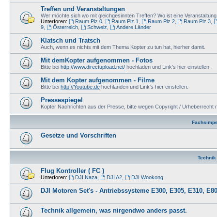
Treffen und Veranstaltungen
Wer möchte sich wo mit gleichgesinnten Treffen? Wo ist eine Veranstaltu
Unterforen:
Raum Plz 0
,
Raum Plz 1
,
Raum Plz 2
,
Raum Plz 3
,
9
,
Österreich
,
Schweiz
,
Andere Länder
Klatsch und Tratsch
Auch, wenn es nichts mit dem Thema Kopter zu tun hat, hierher damit.
Mit demKopter aufgenommen - Fotos
Bitte bei
http://www.directupload.net/
hochladen und Link's hier einstellen.
Mit dem Kopter aufgenommen - Filme
Bitte bei
http://Youtube.de
hochlanden und Link's hier einstellen.
Pressespiegel
Kopter Nachrichten aus der Presse, bitte wegen Copyright / Urheberrecht n
Fachsimpe
Gesetze und Vorschriften
Technik
Flug Kontroller ( FC )
Unterforen:
DJI Naza
,
DJI A2
,
DJI Wookong
DJI Motoren Set's - Antriebssysteme E300, E305, E310, E80
Technik allgemein, was nirgendwo anders passt.