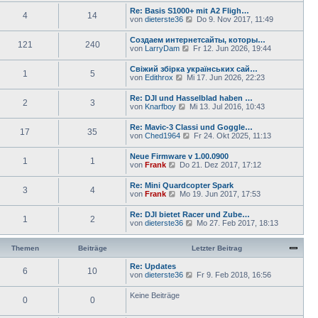
r
u
e
Re: Basis S1000+ mit A2 Fligh…
a
4
14
e
i
N
von
dieterste36
Do 9. Nov 2017, 11:49
g
s
t
e
t
r
u
Создаем интернетсайты, которы…
e
a
121
240
e
N
von
LarryDam
Fr 12. Jun 2026, 19:44
r
g
s
e
B
t
u
e
Свіжий збірка українських сай…
e
1
5
e
i
N
von
Edithrox
Mi 17. Jun 2026, 22:23
r
s
t
e
B
t
r
u
e
Re: DJI und Hasselblad haben …
e
a
2
3
e
i
N
von
Knarfboy
Mi 13. Jul 2016, 10:43
r
g
s
t
e
B
t
r
u
e
Re: Mavic-3 Classi und Goggle…
e
a
17
35
e
i
N
von
Ched1964
Fr 24. Okt 2025, 11:13
r
g
s
t
e
B
t
r
u
e
Neue Firmware v 1.00.0900
e
a
1
1
e
i
N
von
Frank
Do 21. Dez 2017, 17:12
r
g
s
t
e
B
t
r
u
e
Re: Mini Quardcopter Spark
e
a
3
4
e
i
N
von
Frank
Mo 19. Jun 2017, 17:53
r
g
s
t
e
B
t
r
u
e
Re: DJI bietet Racer und Zube…
e
a
1
2
e
i
N
von
dieterste36
Mo 27. Feb 2017, 18:13
r
g
s
t
e
B
t
r
u
e
e
a
e
Themen
Beiträge
Letzter Beitrag
i
r
g
s
t
B
t
Re: Updates
r
e
6
10
e
N
von
dieterste36
a
Fr 9. Feb 2018, 16:56
i
r
e
g
t
B
u
Keine Beiträge
r
e
0
0
e
a
i
s
g
t
t