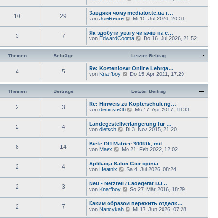
s
e
g
B
t
u
e
Завдяки чому mediator.te.ua т…
e
10
29
e
i
N
von
JoieReure
Mi 15. Jul 2026, 20:38
r
s
t
e
B
t
r
u
e
Як здобути увагу читачів на с…
e
a
3
7
e
i
N
von
EdwardCooma
Do 16. Jul 2026, 21:52
r
g
s
t
e
B
t
r
u
e
e
a
e
Themen
Beiträge
Letzter Beitrag
i
r
g
s
t
B
t
Re: Kostenloser Online Lehrga…
r
e
4
5
e
N
von
Knarfboy
Do 15. Apr 2021, 17:29
a
i
r
e
g
t
B
u
r
e
e
Themen
Beiträge
Letzter Beitrag
a
i
s
g
t
t
Re: Hinweis zu Kopterschulung…
2
3
r
e
N
von
dieterste36
Mo 17. Apr 2017, 18:33
a
r
e
g
B
u
Landegestellverlängerung für …
e
2
4
e
N
von
dietsch
Di 3. Nov 2015, 21:20
i
s
e
t
t
u
Biete DIJ Matrice 300Rtk, mit…
r
e
8
14
e
N
von
Maex
Mo 21. Feb 2022, 12:02
a
r
s
e
g
B
t
u
e
Aplikacja Salon Gier opinia
e
2
4
e
i
N
von
Heatnix
Sa 4. Jul 2026, 08:24
r
s
t
e
B
t
r
u
e
Neu - Netzteil / Ladegerät DJ…
e
a
2
3
e
i
N
von
Knarfboy
So 27. Mär 2016, 18:29
r
g
s
t
e
B
t
r
u
e
Каким образом пережить отделк…
e
a
2
7
e
i
N
von
Nancykah
Mi 17. Jun 2026, 07:28
r
g
s
t
e
B