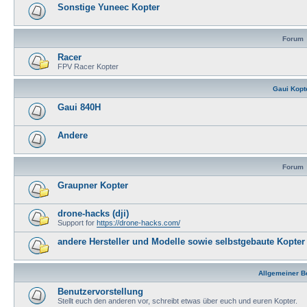
Sonstige Yuneec Kopter
Forum
Racer
FPV Racer Kopter
Gaui Kopt
Gaui 840H
Andere
Forum
Graupner Kopter
drone-hacks (dji)
Support for
https://drone-hacks.com/
andere Hersteller und Modelle sowie selbstgebaute Kopter
Allgemeiner B
Benutzervorstellung
Stellt euch den anderen vor, schreibt etwas über euch und euren Kopter.