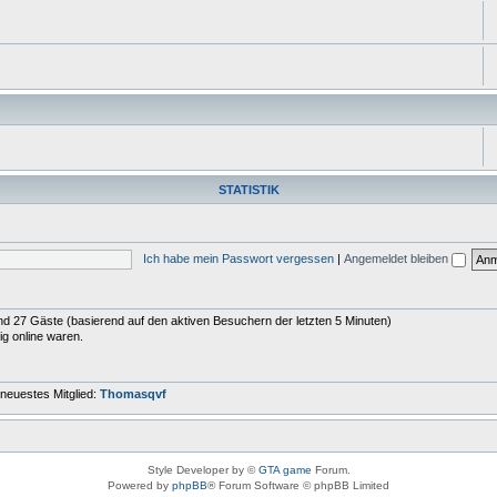
STATISTIK
Ich habe mein Passwort vergessen
|
Angemeldet bleiben
 und 27 Gäste (basierend auf den aktiven Besuchern der letzten 5 Minuten)
ig online waren.
neuestes Mitglied:
Thomasqvf
Style Developer by ©
GTA game
Forum.
Powered by
phpBB
® Forum Software © phpBB Limited