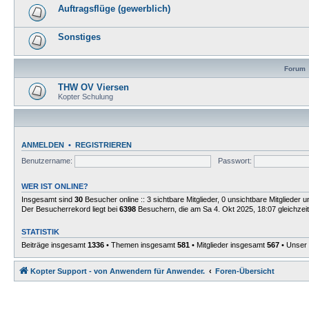
Auftragsflüge (gewerblich)
Sonstiges
Forum
THW OV Viersen
Kopter Schulung
ANMELDEN
•
REGISTRIEREN
Benutzername:
Passwort:
WER IST ONLINE?
Insgesamt sind
30
Besucher online :: 3 sichtbare Mitglieder, 0 unsichtbare Mitglieder
Der Besucherrekord liegt bei
6398
Besuchern, die am Sa 4. Okt 2025, 18:07 gleichzeit
STATISTIK
Beiträge insgesamt
1336
• Themen insgesamt
581
• Mitglieder insgesamt
567
• Unser 
Kopter Support - von Anwendern für Anwender.
Foren-Übersicht