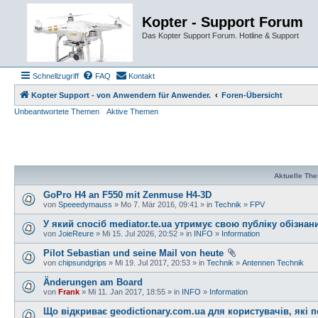
Kopter - Support Forum
Das Kopter Support Forum. Hotline & Support
Schnellzugriff
FAQ
Kontakt
Kopter Support - von Anwendern für Anwender.
Foren-Übersicht
Unbeantwortete Themen
Aktive Themen
Aktuelle Th
GoPro H4 an F550 mit Zenmuse H4-3D
von
Speeedymauss
» Mo 7. Mär 2016, 09:41 » in
Technik
»
FPV
У який спосіб mediator.te.ua утримує свою публіку обізна
von
JoieReure
» Mi 15. Jul 2026, 20:52 » in
INFO
»
Information
Pilot Sebastian und seine Mail von heute
von
chipsundgrips
» Mi 19. Jul 2017, 20:53 » in
Technik
»
Antennen Technik
Änderungen am Board
von
Frank
» Mi 11. Jan 2017, 18:55 » in
INFO
»
Information
Що відкриває geodictionary.com.ua для користувачів, які