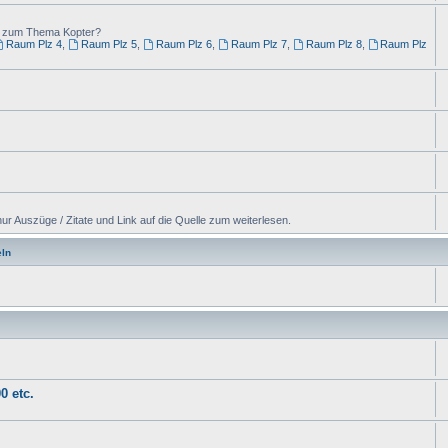
ng zum Thema Kopter?
Raum Plz 4
,
Raum Plz 5
,
Raum Plz 6
,
Raum Plz 7
,
Raum Plz 8
,
Raum Plz
ur Auszüge / Zitate und Link auf die Quelle zum weiterlesen.
ln
0 etc.