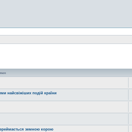
emen
ними найсвіжіших подій країни
 переймається земною корою