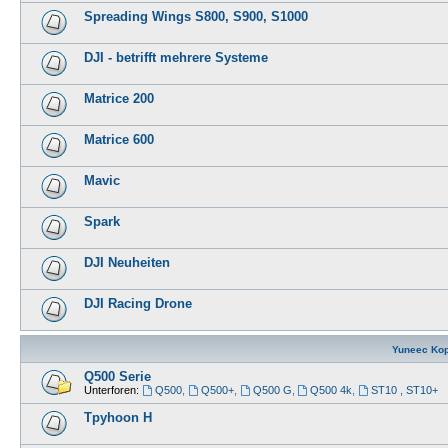
Spreading Wings S800, S900, S1000
DJI - betrifft mehrere Systeme
Matrice 200
Matrice 600
Mavic
Spark
DJI Neuheiten
DJI Racing Drone
Yuneec Kop
Q500 Serie
Unterforen:
Q500
,
Q500+
,
Q500 G
,
Q500 4k
,
ST10 , ST10+
Tpyhoon H