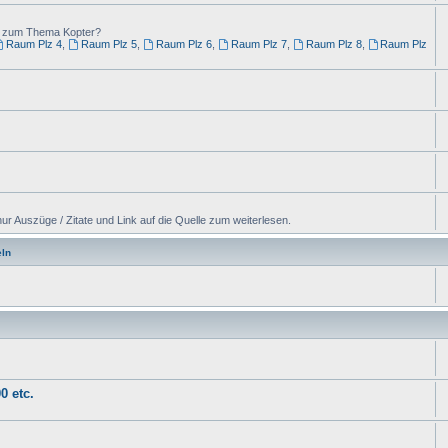
ng zum Thema Kopter?
Raum Plz 4
,
Raum Plz 5
,
Raum Plz 6
,
Raum Plz 7
,
Raum Plz 8
,
Raum Plz
ur Auszüge / Zitate und Link auf die Quelle zum weiterlesen.
ln
0 etc.