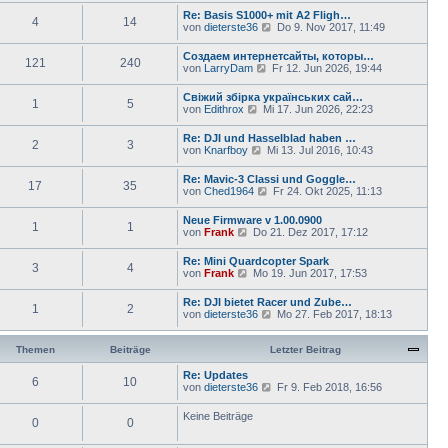
r
u
e
Re: Basis S1000+ mit A2 Fligh…
a
4
14
e
i
N
von
dieterste36
Do 9. Nov 2017, 11:49
g
s
t
e
t
r
u
Создаем интернетсайты, которы…
e
a
121
240
e
N
von
LarryDam
Fr 12. Jun 2026, 19:44
r
g
s
e
B
t
u
e
Свіжий збірка українських сай…
e
1
5
e
i
N
von
Edithrox
Mi 17. Jun 2026, 22:23
r
s
t
e
B
t
r
u
e
Re: DJI und Hasselblad haben …
e
a
2
3
e
i
N
von
Knarfboy
Mi 13. Jul 2016, 10:43
r
g
s
t
e
B
t
r
u
e
Re: Mavic-3 Classi und Goggle…
e
a
17
35
e
i
N
von
Ched1964
Fr 24. Okt 2025, 11:13
r
g
s
t
e
B
t
r
u
e
Neue Firmware v 1.00.0900
e
a
1
1
e
i
N
von
Frank
Do 21. Dez 2017, 17:12
r
g
s
t
e
B
t
r
u
e
Re: Mini Quardcopter Spark
e
a
3
4
e
i
N
von
Frank
Mo 19. Jun 2017, 17:53
r
g
s
t
e
B
t
r
u
e
Re: DJI bietet Racer und Zube…
e
a
1
2
e
i
N
von
dieterste36
Mo 27. Feb 2017, 18:13
r
g
s
t
e
B
t
r
u
e
e
a
e
Themen
Beiträge
Letzter Beitrag
i
r
g
s
t
B
t
Re: Updates
r
e
6
10
e
N
von
dieterste36
a
Fr 9. Feb 2018, 16:56
i
r
e
g
t
B
u
Keine Beiträge
r
e
0
0
e
a
i
s
g
t
t