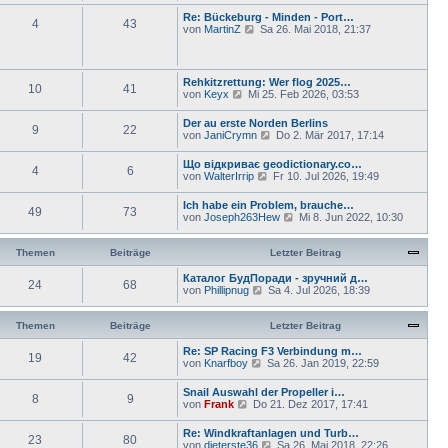
g
t
B
u
Re: Bückeburg - Minden - Port…
r
e
4
43
e
N
von
MartinZ
Sa 26. Mai 2018, 21:37
a
i
s
e
g
t
t
u
r
e
e
a
r
s
Rehkitzrettung: Wer flog 2025…
g
B
10
41
t
N
von
Keyx
Mi 25. Feb 2026, 03:53
e
e
e
i
r
u
t
Der au erste Norden Berlins
B
9
22
e
r
N
von
JaniCrymn
Do 2. Mär 2017, 17:14
e
s
a
e
i
t
g
u
t
Що відкриває geodictionary.co…
e
4
6
e
r
N
von
WalterIrrip
Fr 10. Jul 2026, 19:49
r
s
a
e
B
t
g
u
e
Ich habe ein Problem, brauche…
e
49
73
e
i
N
von
Joseph263Hew
Mi 8. Jun 2022, 10:30
r
s
t
e
B
t
r
u
e
e
a
e
Themen
Beiträge
Letzter Beitrag
i
r
g
s
t
B
t
Каталог БудПоради - зручний д…
r
e
24
68
e
N
von
Phillipnug
Sa 4. Jul 2026, 18:39
a
i
r
e
g
t
B
u
r
e
e
Themen
Beiträge
Letzter Beitrag
a
i
s
g
t
t
Re: SP Racing F3 Verbindung m…
19
42
r
e
N
von
Knarfboy
Sa 26. Jan 2019, 22:59
a
r
e
g
B
u
Snail Auswahl der Propeller i…
e
8
9
e
N
von
Frank
Do 21. Dez 2017, 17:41
i
s
e
t
t
u
Re: Windkraftanlagen und Turb…
r
e
23
80
e
N
von
dieterste36
a
Sa 26. Mai 2018, 22:26
r