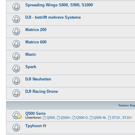
Spreading Wings S800, S900, S1000
DJI - betrifft mehrere Systeme
Matrice 200
Matrice 600
Mavic
Spark
DJI Neuheiten
DJI Racing Drone
Yuneec Kop
Q500 Serie
Unterforen:
Q500
,
Q500+
,
Q500 G
,
Q500 4k
,
ST10 , ST10+
Tpyhoon H