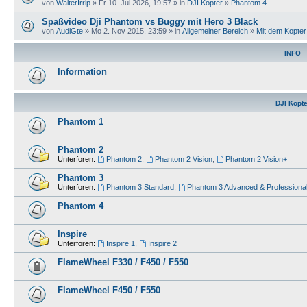
von
WalterIrrip
» Fr 10. Jul 2026, 19:57 » in
DJI Kopter
»
Phantom 4
Spaßvideo Dji Phantom vs Buggy mit Hero 3 Black
von
AudiGte
» Mo 2. Nov 2015, 23:59 » in
Allgemeiner Bereich
»
Mit dem Kopte
INFO
Information
DJI Kopte
Phantom 1
Phantom 2
Unterforen:
Phantom 2
,
Phantom 2 Vision
,
Phantom 2 Vision+
Phantom 3
Unterforen:
Phantom 3 Standard
,
Phantom 3 Advanced & Professiona
Phantom 4
Inspire
Unterforen:
Inspire 1
,
Inspire 2
FlameWheel F330 / F450 / F550
FlameWheel F450 / F550