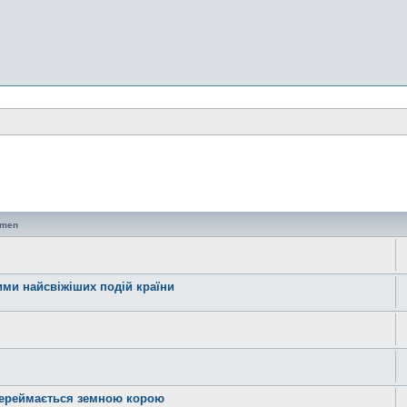
emen
ними найсвіжіших подій країни
 переймається земною корою