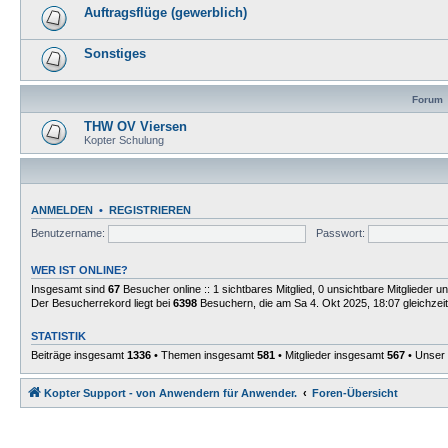
Auftragsflüge (gewerblich)
Sonstiges
Forum
THW OV Viersen
Kopter Schulung
ANMELDEN
•
REGISTRIEREN
Benutzername:
Passwort:
WER IST ONLINE?
Insgesamt sind
67
Besucher online :: 1 sichtbares Mitglied, 0 unsichtbare Mitglieder 
Der Besucherrekord liegt bei
6398
Besuchern, die am Sa 4. Okt 2025, 18:07 gleichzeit
STATISTIK
Beiträge insgesamt
1336
• Themen insgesamt
581
• Mitglieder insgesamt
567
• Unser 
Kopter Support - von Anwendern für Anwender.
Foren-Übersicht