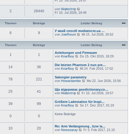
Fr 10. Jul 2026, 19:57
von
WalterIrrip
2
28440
Fr 10. Jul 2026, 19:49
Themen
Beiträge
Letzter Beitrag
У який спосіб mediator.te.ua …
6
9
N
von
JoieReure
Mi 15. Jul 2026, 20:52
e
u
e
Themen
Beiträge
Letzter Beitrag
s
t
Anleitungen und Firmware
1
1
e
N
von
Knarfboy
Do 15. Okt 2015, 18:29
r
e
B
u
Die letzten Phantom 2 nun pre…
e
14
36
e
N
von
Knarfboy
Mi 24. Feb 2016, 17:02
i
s
e
t
t
u
Salongier parametry
r
e
78
221
e
N
von
Howardambix
a
Mo 22. Jun 2026, 15:56
r
s
e
g
B
t
u
e
Що відкриває geodictionary.co…
e
25
41
e
i
N
von
WalterIrrip
Fr 10. Jul 2026, 19:57
r
s
t
e
B
t
r
u
e
Größere Ladestation für Inspi…
e
a
39
99
e
i
N
von
Knarfboy
So 17. Dez 2017, 01:19
r
g
s
t
e
B
t
r
u
e
Keine Beiträge
e
a
0
0
e
i
r
g
s
t
B
t
r
e
Re: Arm Verlängerung , bzw la…
e
a
10
20
i
N
von
Newsearay
Fr 3. Feb 2017, 21:15
r
g
t
e
B