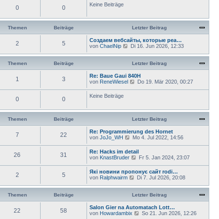
Keine Beiträge
r
e
0
0
a
r
g
B
e
Themen
Beiträge
Letzter Beitrag
i
t
Создаем вебсайты, которые реа…
r
2
5
N
von
ChaelNip
Di 16. Jun 2026, 12:33
a
e
g
u
e
Themen
Beiträge
Letzter Beitrag
s
t
Re: Baue Gaui 840H
1
3
e
N
von
ReneWiesel
Do 19. Mär 2020, 00:27
r
e
B
u
Keine Beiträge
e
0
0
e
i
s
t
t
r
e
Themen
Beiträge
Letzter Beitrag
a
r
g
B
Re: Programmierung des Hornet
e
7
22
N
von
JoJo_WH
Mo 4. Jul 2022, 14:56
i
e
t
u
Re: Hacks im detail
r
26
31
e
N
von
KnastBruder
a
Fr 5. Jan 2024, 23:07
s
e
g
t
u
Які новини пропонує сайт rodi…
e
2
5
e
N
von
Ralphwairm
Di 7. Jul 2026, 20:08
r
s
e
B
t
u
e
e
e
Themen
Beiträge
Letzter Beitrag
i
r
s
t
B
t
Salon Gier na Automatach Lott…
r
e
22
58
e
N
von
Howardambix
a
So 21. Jun 2026, 12:26
i
r
e