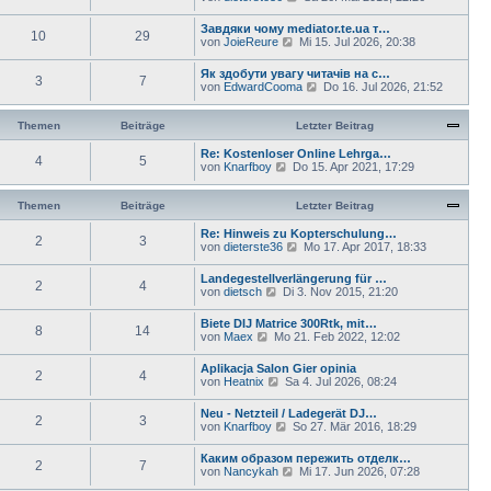
s
e
g
B
t
u
e
Завдяки чому mediator.te.ua т…
e
10
29
e
i
N
von
JoieReure
Mi 15. Jul 2026, 20:38
r
s
t
e
B
t
r
u
e
Як здобути увагу читачів на с…
e
a
3
7
e
i
N
von
EdwardCooma
Do 16. Jul 2026, 21:52
r
g
s
t
e
B
t
r
u
e
e
a
e
Themen
Beiträge
Letzter Beitrag
i
r
g
s
t
B
t
Re: Kostenloser Online Lehrga…
r
e
4
5
e
N
von
Knarfboy
Do 15. Apr 2021, 17:29
a
i
r
e
g
t
B
u
r
e
e
Themen
Beiträge
Letzter Beitrag
a
i
s
g
t
t
Re: Hinweis zu Kopterschulung…
2
3
r
e
N
von
dieterste36
Mo 17. Apr 2017, 18:33
a
r
e
g
B
u
Landegestellverlängerung für …
e
2
4
e
N
von
dietsch
Di 3. Nov 2015, 21:20
i
s
e
t
t
u
Biete DIJ Matrice 300Rtk, mit…
r
e
8
14
e
N
von
Maex
Mo 21. Feb 2022, 12:02
a
r
s
e
g
B
t
u
e
Aplikacja Salon Gier opinia
e
2
4
e
i
N
von
Heatnix
Sa 4. Jul 2026, 08:24
r
s
t
e
B
t
r
u
e
Neu - Netzteil / Ladegerät DJ…
e
a
2
3
e
i
N
von
Knarfboy
So 27. Mär 2016, 18:29
r
g
s
t
e
B
t
r
u
e
Каким образом пережить отделк…
e
a
2
7
e
i
N
von
Nancykah
Mi 17. Jun 2026, 07:28
r
g
s
t
e
B