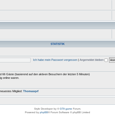
STATISTIK
Ich habe mein Passwort vergessen
|
Angemeldet bleiben
und 66 Gäste (basierend auf den aktiven Besuchern der letzten 5 Minuten)
ig online waren.
neuestes Mitglied:
Thomasqvf
Style Developer by ©
GTA game
Forum.
Powered by
phpBB
® Forum Software © phpBB Limited