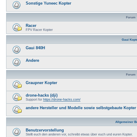
Sonstige Yuneec Kopter
Forum
Racer
FPV Racer Kopter
Gaui Kopt
Gaui 840H
Andere
Forum
Graupner Kopter
drone-hacks (dji)
Support for
https://drone-hacks.com/
andere Hersteller und Modelle sowie selbstgebaute Kopter
Allgemeiner B
Benutzervorstellung
Stellt euch den anderen vor, schreibt etwas über euch und euren Kopter.