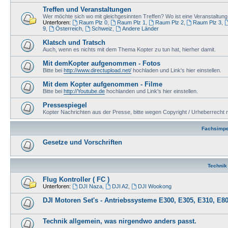
Treffen und Veranstaltungen
Wer möchte sich wo mit gleichgesinnten Treffen? Wo ist eine Veranstaltu
Unterforen:
Raum Plz 0
,
Raum Plz 1
,
Raum Plz 2
,
Raum Plz 3
,
9
,
Österreich
,
Schweiz
,
Andere Länder
Klatsch und Tratsch
Auch, wenn es nichts mit dem Thema Kopter zu tun hat, hierher damit.
Mit demKopter aufgenommen - Fotos
Bitte bei
http://www.directupload.net/
hochladen und Link's hier einstellen.
Mit dem Kopter aufgenommen - Filme
Bitte bei
http://Youtube.de
hochlanden und Link's hier einstellen.
Pressespiegel
Kopter Nachrichten aus der Presse, bitte wegen Copyright / Urheberrecht n
Fachsimpe
Gesetze und Vorschriften
Technik
Flug Kontroller ( FC )
Unterforen:
DJI Naza
,
DJI A2
,
DJI Wookong
DJI Motoren Set's - Antriebssysteme E300, E305, E310, E80
Technik allgemein, was nirgendwo anders passt.