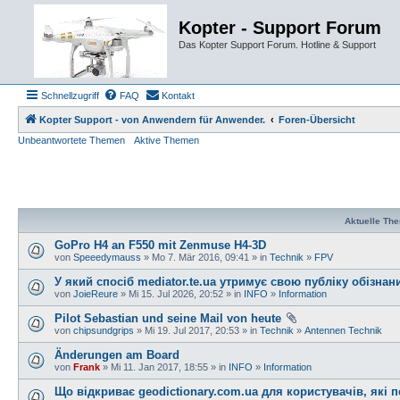
Kopter - Support Forum
Das Kopter Support Forum. Hotline & Support
Schnellzugriff
FAQ
Kontakt
Kopter Support - von Anwendern für Anwender.
Foren-Übersicht
Unbeantwortete Themen
Aktive Themen
Aktuelle Th
GoPro H4 an F550 mit Zenmuse H4-3D
von
Speeedymauss
» Mo 7. Mär 2016, 09:41 » in
Technik
»
FPV
У який спосіб mediator.te.ua утримує свою публіку обізна
von
JoieReure
» Mi 15. Jul 2026, 20:52 » in
INFO
»
Information
Pilot Sebastian und seine Mail von heute
von
chipsundgrips
» Mi 19. Jul 2017, 20:53 » in
Technik
»
Antennen Technik
Änderungen am Board
von
Frank
» Mi 11. Jan 2017, 18:55 » in
INFO
»
Information
Що відкриває geodictionary.com.ua для користувачів, які