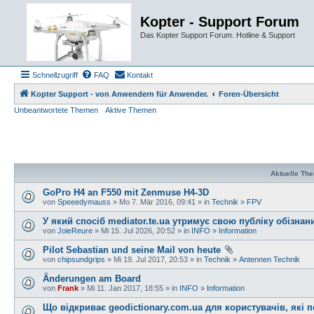
Kopter - Support Forum
Das Kopter Support Forum. Hotline & Support
Schnellzugriff
FAQ
Kontakt
Kopter Support - von Anwendern für Anwender.
Foren-Übersicht
Unbeantwortete Themen
Aktive Themen
Aktuelle Th
GoPro H4 an F550 mit Zenmuse H4-3D
von
Speeedymauss
» Mo 7. Mär 2016, 09:41 » in
Technik
»
FPV
У який спосіб mediator.te.ua утримує свою публіку обізна
von
JoieReure
» Mi 15. Jul 2026, 20:52 » in
INFO
»
Information
Pilot Sebastian und seine Mail von heute
von
chipsundgrips
» Mi 19. Jul 2017, 20:53 » in
Technik
»
Antennen Technik
Änderungen am Board
von
Frank
» Mi 11. Jan 2017, 18:55 » in
INFO
»
Information
Що відкриває geodictionary.com.ua для користувачів, які