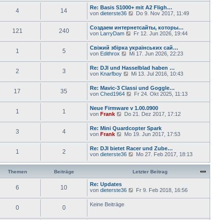
r
u
e
Re: Basis S1000+ mit A2 Fligh…
a
4
14
e
i
N
von
dieterste36
Do 9. Nov 2017, 11:49
g
s
t
e
t
r
u
Создаем интернетсайты, которы…
e
a
121
240
e
N
von
LarryDam
Fr 12. Jun 2026, 19:44
r
g
s
e
B
t
u
e
Свіжий збірка українських сай…
e
1
5
e
i
N
von
Edithrox
Mi 17. Jun 2026, 22:23
r
s
t
e
B
t
r
u
e
Re: DJI und Hasselblad haben …
e
a
2
3
e
i
N
von
Knarfboy
Mi 13. Jul 2016, 10:43
r
g
s
t
e
B
t
r
u
e
Re: Mavic-3 Classi und Goggle…
e
a
17
35
e
i
N
von
Ched1964
Fr 24. Okt 2025, 11:13
r
g
s
t
e
B
t
r
u
e
Neue Firmware v 1.00.0900
e
a
1
1
e
i
N
von
Frank
Do 21. Dez 2017, 17:12
r
g
s
t
e
B
t
r
u
e
Re: Mini Quardcopter Spark
e
a
3
4
e
i
N
von
Frank
Mo 19. Jun 2017, 17:53
r
g
s
t
e
B
t
r
u
e
Re: DJI bietet Racer und Zube…
e
a
1
2
e
i
N
von
dieterste36
Mo 27. Feb 2017, 18:13
r
g
s
t
e
B
t
r
u
e
e
a
e
Themen
Beiträge
Letzter Beitrag
i
r
g
s
t
B
t
Re: Updates
r
e
6
10
e
N
von
dieterste36
a
Fr 9. Feb 2018, 16:56
i
r
e
g
t
B
u
Keine Beiträge
r
e
0
0
e
a
i
s
g
t
t