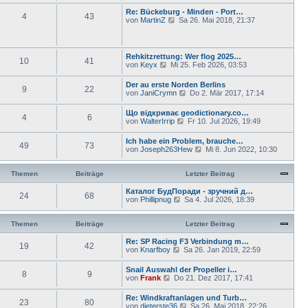
g
t
B
u
Re: Bückeburg - Minden - Port…
r
e
4
43
e
N
von
MartinZ
Sa 26. Mai 2018, 21:37
a
i
s
e
g
t
t
u
r
e
e
a
r
s
Rehkitzrettung: Wer flog 2025…
g
B
10
41
t
N
von
Keyx
Mi 25. Feb 2026, 03:53
e
e
e
i
r
u
t
Der au erste Norden Berlins
B
9
22
e
r
N
von
JaniCrymn
Do 2. Mär 2017, 17:14
e
s
a
e
i
t
g
u
t
Що відкриває geodictionary.co…
e
4
6
e
r
N
von
WalterIrrip
Fr 10. Jul 2026, 19:49
r
s
a
e
B
t
g
u
e
Ich habe ein Problem, brauche…
e
49
73
e
i
N
von
Joseph263Hew
Mi 8. Jun 2022, 10:30
r
s
t
e
B
t
r
u
e
e
a
e
Themen
Beiträge
Letzter Beitrag
i
r
g
s
t
B
t
Каталог БудПоради - зручний д…
r
e
24
68
e
N
von
Phillipnug
Sa 4. Jul 2026, 18:39
a
i
r
e
g
t
B
u
r
e
e
Themen
Beiträge
Letzter Beitrag
a
i
s
g
t
t
Re: SP Racing F3 Verbindung m…
19
42
r
e
N
von
Knarfboy
Sa 26. Jan 2019, 22:59
a
r
e
g
B
u
Snail Auswahl der Propeller i…
e
8
9
e
N
von
Frank
Do 21. Dez 2017, 17:41
i
s
e
t
t
u
Re: Windkraftanlagen und Turb…
r
e
23
80
e
N
von
dieterste36
a
Sa 26. Mai 2018, 22:26
r