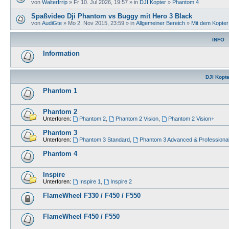
von
WalterIrrip
» Fr 10. Jul 2026, 19:57 » in
DJI Kopter
»
Phantom 4
Spaßvideo Dji Phantom vs Buggy mit Hero 3 Black
von
AudiGte
» Mo 2. Nov 2015, 23:59 » in
Allgemeiner Bereich
»
Mit dem Kopte
INFO
Information
DJI Kopte
Phantom 1
Phantom 2
Unterforen:
Phantom 2
,
Phantom 2 Vision
,
Phantom 2 Vision+
Phantom 3
Unterforen:
Phantom 3 Standard
,
Phantom 3 Advanced & Professiona
Phantom 4
Inspire
Unterforen:
Inspire 1
,
Inspire 2
FlameWheel F330 / F450 / F550
FlameWheel F450 / F550