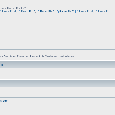
ng zum Thema Kopter?
Raum Plz 4
,
Raum Plz 5
,
Raum Plz 6
,
Raum Plz 7
,
Raum Plz 8
,
Raum Plz
ur Auszüge / Zitate und Link auf die Quelle zum weiterlesen.
ln
0 etc.