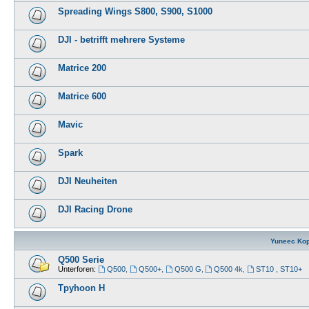
Spreading Wings S800, S900, S1000
DJI - betrifft mehrere Systeme
Matrice 200
Matrice 600
Mavic
Spark
DJI Neuheiten
DJI Racing Drone
Yuneec Kop
Q500 Serie
Unterforen:
Q500
,
Q500+
,
Q500 G
,
Q500 4k
,
ST10 , ST10+
Tpyhoon H