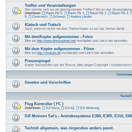
Treffen und Veranstaltungen
Wer möchte sich wo mit gleichgesinnten Treffen? Wo ist eine Veranstaltu
Unterforen:
Raum Plz 0
,
Raum Plz 1
,
Raum Plz 2
,
Raum Plz 3
,
9
,
Österreich
,
Schweiz
,
Andere Länder
Klatsch und Tratsch
Auch, wenn es nichts mit dem Thema Kopter zu tun hat, hierher damit.
Mit demKopter aufgenommen - Fotos
Bitte bei
http://www.directupload.net/
hochladen und Link's hier einstellen.
Mit dem Kopter aufgenommen - Filme
Bitte bei
http://Youtube.de
hochlanden und Link's hier einstellen.
Pressespiegel
Kopter Nachrichten aus der Presse, bitte wegen Copyright / Urheberrecht n
Fachsimpe
Gesetze und Vorschriften
Technik
Flug Kontroller ( FC )
Unterforen:
DJI Naza
,
DJI A2
,
DJI Wookong
DJI Motoren Set's - Antriebssysteme E300, E305, E310, E80
Technik allgemein, was nirgendwo anders passt.