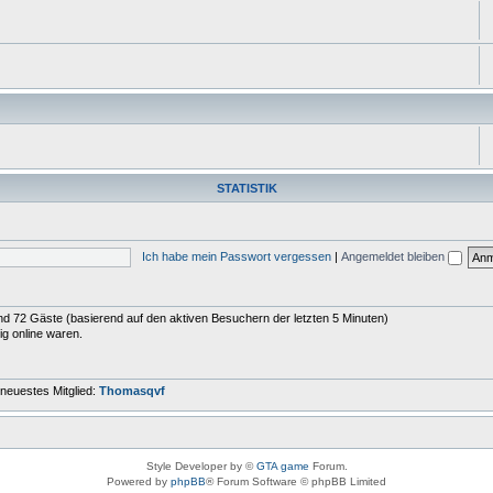
STATISTIK
Ich habe mein Passwort vergessen
|
Angemeldet bleiben
 und 72 Gäste (basierend auf den aktiven Besuchern der letzten 5 Minuten)
ig online waren.
neuestes Mitglied:
Thomasqvf
Style Developer by ©
GTA game
Forum.
Powered by
phpBB
® Forum Software © phpBB Limited