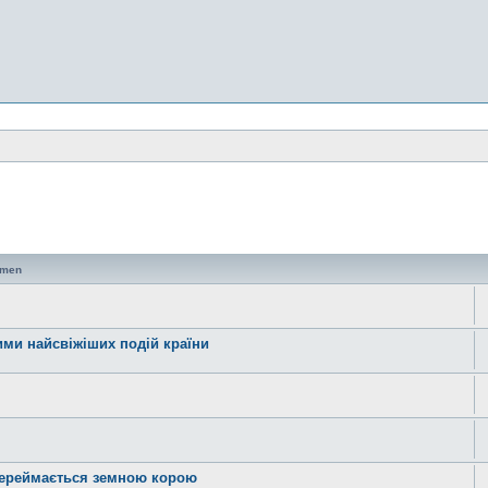
emen
ними найсвіжіших подій країни
 переймається земною корою