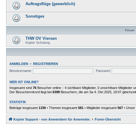
Auftragsflüge (gewerblich)
Sonstiges
Forum
THW OV Viersen
Kopter Schulung
ANMELDEN
•
REGISTRIEREN
Benutzername:
Passwort:
WER IST ONLINE?
Insgesamt sind
76
Besucher online :: 4 sichtbare Mitglieder, 0 unsichtbare Mitglieder
Der Besucherrekord liegt bei
6398
Besuchern, die am Sa 4. Okt 2025, 18:07 gleichzeit
STATISTIK
Beiträge insgesamt
1336
• Themen insgesamt
581
• Mitglieder insgesamt
567
• Unser 
Kopter Support - von Anwendern für Anwender.
Foren-Übersicht