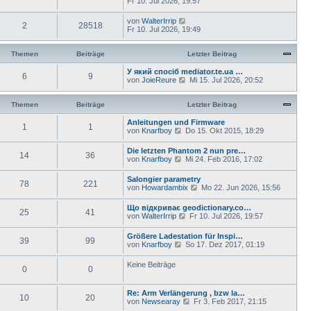
Fr 10. Jul 2026, 19:57
von
WalterIrrip
2
28518
Fr 10. Jul 2026, 19:49
Themen
Beiträge
Letzter Beitrag
У який спосіб mediator.te.ua …
6
9
N
von
JoieReure
Mi 15. Jul 2026, 20:52
e
u
e
Themen
Beiträge
Letzter Beitrag
s
t
Anleitungen und Firmware
1
1
e
N
von
Knarfboy
Do 15. Okt 2015, 18:29
r
e
B
u
Die letzten Phantom 2 nun pre…
e
14
36
e
N
von
Knarfboy
Mi 24. Feb 2016, 17:02
i
s
e
t
t
u
Salongier parametry
r
e
78
221
e
N
von
Howardambix
a
Mo 22. Jun 2026, 15:56
r
s
e
g
B
t
u
e
Що відкриває geodictionary.co…
e
25
41
e
i
N
von
WalterIrrip
Fr 10. Jul 2026, 19:57
r
s
t
e
B
t
r
u
e
Größere Ladestation für Inspi…
e
a
39
99
e
i
N
von
Knarfboy
So 17. Dez 2017, 01:19
r
g
s
t
e
B
t
r
u
e
Keine Beiträge
e
a
0
0
e
i
r
g
s
t
B
t
r
e
Re: Arm Verlängerung , bzw la…
e
a
10
20
i
N
von
Newsearay
Fr 3. Feb 2017, 21:15
r
g
t
e
B