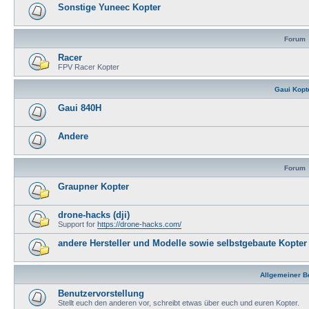
Sonstige Yuneec Kopter
Forum
Racer
FPV Racer Kopter
Gaui Kopt
Gaui 840H
Andere
Forum
Graupner Kopter
drone-hacks (dji)
Support for
https://drone-hacks.com/
andere Hersteller und Modelle sowie selbstgebaute Kopter
Allgemeiner B
Benutzervorstellung
Stellt euch den anderen vor, schreibt etwas über euch und euren Kopter.