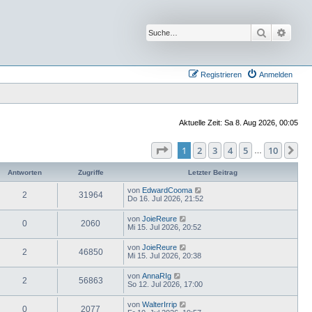
Suche
Erwei
Registrieren
Anmelden
Aktuelle Zeit: Sa 8. Aug 2026, 00:05
Seite
1
von
10
1
2
3
4
5
10
Nä
…
Antworten
Zugriffe
Letzter Beitrag
von
EdwardCooma
2
31964
Do 16. Jul 2026, 21:52
von
JoieReure
0
2060
Mi 15. Jul 2026, 20:52
von
JoieReure
2
46850
Mi 15. Jul 2026, 20:38
von
AnnaRIg
2
56863
So 12. Jul 2026, 17:00
von
WalterIrrip
0
2077