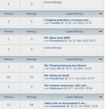
Keine Beiträge
r
e
0
0
a
r
g
B
e
Themen
Beiträge
Letzter Beitrag
i
t
Создаем вебсайты, которые реа…
r
2
5
N
von
ChaelNip
Di 16. Jun 2026, 12:33
a
e
g
u
e
Themen
Beiträge
Letzter Beitrag
s
t
Re: Baue Gaui 840H
1
3
e
N
von
ReneWiesel
Do 19. Mär 2020, 00:27
r
e
B
u
Keine Beiträge
e
0
0
e
i
s
t
t
r
e
Themen
Beiträge
Letzter Beitrag
a
r
g
B
Re: Programmierung des Hornet
e
7
22
N
von
JoJo_WH
Mo 4. Jul 2022, 14:56
i
e
t
u
Re: Hacks im detail
r
26
31
e
N
von
KnastBruder
a
Fr 5. Jan 2024, 23:07
s
e
g
t
u
Які новини пропонує сайт rodi…
e
2
5
e
N
von
Ralphwairm
Di 7. Jul 2026, 20:08
r
s
e
B
t
u
e
e
e
Themen
Beiträge
Letzter Beitrag
i
r
s
t
B
t
Salon Gier na Automatach Lott…
r
e
22
58
e
N
von
Howardambix
a
So 21. Jun 2026, 12:26
i
r
e