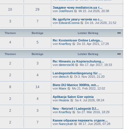
s
e
g
B
t
u
e
Завдяки чому mediator.te.ua т…
e
10
29
e
i
N
von
JoieReure
Mi 15. Jul 2026, 20:38
r
s
t
e
B
t
r
u
e
Як здобути увагу читачів на с…
e
a
3
7
e
i
N
von
EdwardCooma
Do 16. Jul 2026, 21:52
r
g
s
t
e
B
t
r
u
e
e
a
e
Themen
Beiträge
Letzter Beitrag
i
r
g
s
t
B
t
Re: Kostenloser Online Lehrga…
r
e
4
5
e
N
von
Knarfboy
Do 15. Apr 2021, 17:29
a
i
r
e
g
t
B
u
r
e
e
Themen
Beiträge
Letzter Beitrag
a
i
s
g
t
t
Re: Hinweis zu Kopterschulung…
2
3
r
e
N
von
dieterste36
Mo 17. Apr 2017, 18:33
a
r
e
g
B
u
Landegestellverlängerung für …
e
2
4
e
N
von
dietsch
Di 3. Nov 2015, 21:20
i
s
e
t
t
u
Biete DIJ Matrice 300Rtk, mit…
r
e
8
14
e
N
von
Maex
Mo 21. Feb 2022, 12:02
a
r
s
e
g
B
t
u
e
Aplikacja Salon Gier opinia
e
2
4
e
i
N
von
Heatnix
Sa 4. Jul 2026, 08:24
r
s
t
e
B
t
r
u
e
Neu - Netzteil / Ladegerät DJ…
e
a
2
3
e
i
N
von
Knarfboy
So 27. Mär 2016, 18:29
r
g
s
t
e
B
t
r
u
e
Каким образом пережить отделк…
e
a
2
7
e
i
N
von
Nancykah
Mi 17. Jun 2026, 07:28
r
g
s
t
e
B