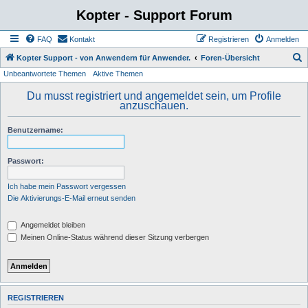
Kopter - Support Forum
FAQ
Kontakt
Registrieren
Anmelden
S
Kopter Support - von Anwendern für Anwender.
Foren-Übersicht
Unbeantwortete Themen
Aktive Themen
u
c
Du musst registriert und angemeldet sein, um Profile
anzuschauen.
h
e
Benutzername:
Passwort:
Ich habe mein Passwort vergessen
Die Aktivierungs-E-Mail erneut senden
Angemeldet bleiben
Meinen Online-Status während dieser Sitzung verbergen
REGISTRIEREN