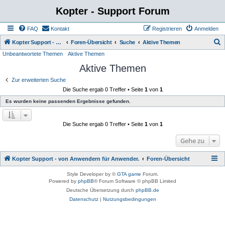
Kopter - Support Forum
FAQ
Kontakt
Registrieren
Anmelden
S
Kopter Support - von Anwendern für Anwender.
Foren-Übersicht
Suche
Aktive Themen
Unbeantwortete Themen
Aktive Themen
u
Aktive Themen
c
h
Zur erweiterten Suche
Die Suche ergab 0 Treffer • Seite
1
von
1
e
Es wurden keine passenden Ergebnisse gefunden.
Die Suche ergab 0 Treffer • Seite
1
von
1
Gehe zu
Kopter Support - von Anwendern für Anwender.
Foren-Übersicht
Style Developer by ©
GTA game
Forum.
Powered by
phpBB
® Forum Software © phpBB Limited
Deutsche Übersetzung durch
phpBB.de
Datenschutz
|
Nutzungsbedingungen