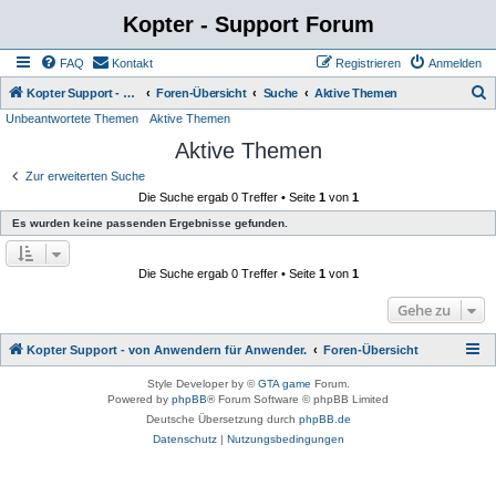
Kopter - Support Forum
FAQ
Kontakt
Registrieren
Anmelden
S
Kopter Support - von Anwendern für Anwender.
Foren-Übersicht
Suche
Aktive Themen
Unbeantwortete Themen
Aktive Themen
u
Aktive Themen
c
h
Zur erweiterten Suche
Die Suche ergab 0 Treffer • Seite
1
von
1
e
Es wurden keine passenden Ergebnisse gefunden.
Die Suche ergab 0 Treffer • Seite
1
von
1
Gehe zu
Kopter Support - von Anwendern für Anwender.
Foren-Übersicht
Style Developer by ©
GTA game
Forum.
Powered by
phpBB
® Forum Software © phpBB Limited
Deutsche Übersetzung durch
phpBB.de
Datenschutz
|
Nutzungsbedingungen