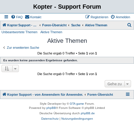
Kopter - Support Forum
FAQ
Kontakt
Registrieren
Anmelden
S
Kopter Support - von Anwendern für Anwender.
Foren-Übersicht
Suche
Aktive Themen
Unbeantwortete Themen
Aktive Themen
u
Aktive Themen
c
h
Zur erweiterten Suche
Die Suche ergab 0 Treffer • Seite
1
von
1
e
Es wurden keine passenden Ergebnisse gefunden.
Die Suche ergab 0 Treffer • Seite
1
von
1
Gehe zu
Kopter Support - von Anwendern für Anwender.
Foren-Übersicht
Style Developer by ©
GTA game
Forum.
Powered by
phpBB
® Forum Software © phpBB Limited
Deutsche Übersetzung durch
phpBB.de
Datenschutz
|
Nutzungsbedingungen