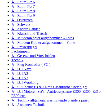
↳ Raum Plz 6
↳ Raum Plz 7
↳ Raum Plz 8
↳ Raum Plz 9
↳ Österreich
↳ Schweiz
↳ Andere Länder
↳ Klatsch und Tratsch
↳ Mit demKopter aufgenommen - Fotos
↳ Mit dem Kopter aufgenommen - Filme
↳ Pressespiegel
Fachsimpeln
↳ Gesetze und Vorschriften
Technik
↳ Flug Kontroller ( FC )
↳ DJI Naza
↳ DJI A2
↳ DJI A3
↳ DJI Wookong
↳ SP Racing F3 & F4 mit Cleanflight / Betaflight
↳ DJI Motoren Set's - Antriebssysteme E300, E305, E310,
E800 etc.
↳ Technik allgemein, was nirgendwo anders passt.
↳ Antennen Technik