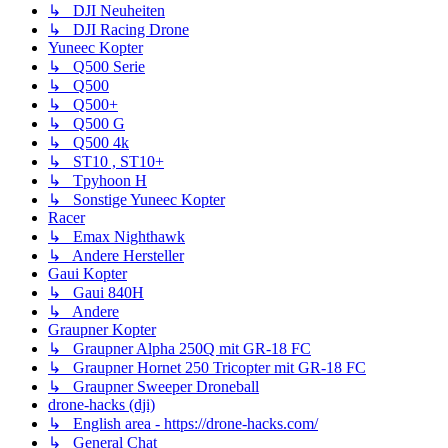
↳ DJI Neuheiten
↳ DJI Racing Drone
Yuneec Kopter
↳ Q500 Serie
↳ Q500
↳ Q500+
↳ Q500 G
↳ Q500 4k
↳ ST10 , ST10+
↳ Tpyhoon H
↳ Sonstige Yuneec Kopter
Racer
↳ Emax Nighthawk
↳ Andere Hersteller
Gaui Kopter
↳ Gaui 840H
↳ Andere
Graupner Kopter
↳ Graupner Alpha 250Q mit GR-18 FC
↳ Graupner Hornet 250 Tricopter mit GR-18 FC
↳ Graupner Sweeper Droneball
drone-hacks (dji)
↳ English area - https://drone-hacks.com/
↳ General Chat