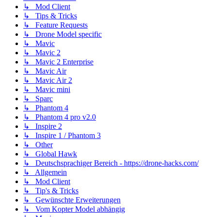
↳ Mod Client
↳ Tips & Tricks
↳ Feature Requests
↳ Drone Model specific
↳ Mavic
↳ Mavic 2
↳ Mavic 2 Enterprise
↳ Mavic Air
↳ Mavic Air 2
↳ Mavic mini
↳ Sparc
↳ Phantom 4
↳ Phantom 4 pro v2.0
↳ Inspire 2
↳ Inspire 1 / Phantom 3
↳ Other
↳ Global Hawk
↳ Deutschsprachiger Bereich - https://drone-hacks.com/
↳ Allgemein
↳ Mod Client
↳ Tip's & Tricks
↳ Gewünschte Erweiterungen
↳ Vom Kopter Model abhängig