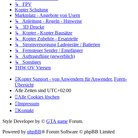
↳ FPV
Kopter Schulung
Marktplatz - Angebote von Usern
↳ Anleitung - Regeln - Hinweise
↳ 3D Drucke
↳ Kopter - Kopter Bausätze
↳ Kopter Zubehör - Ersatzteile
↳ Stromversorgung Ladegeräte / Batterien
↳ Fernsteuer Sender / Empfänger
↳ Auftragsflüge (gewerblich)
↳ Sonstiges
THW OV Viersen
Kopter Support - von Anwendern für Anwender.
Foren-
Übersicht
Alle Zeiten sind
UTC+02:00
Alle Cookies löschen
Impressum
Kontakt
Style Developer by ©
GTA game
Forum.
Powered by
phpBB
® Forum Software © phpBB Limited