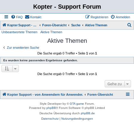
Kopter - Support Forum
FAQ
Kontakt
Registrieren
Anmelden
S
Kopter Support - von Anwendern für Anwender.
Foren-Übersicht
Suche
Aktive Themen
Unbeantwortete Themen
Aktive Themen
u
Aktive Themen
c
h
Zur erweiterten Suche
Die Suche ergab 0 Treffer • Seite
1
von
1
e
Es wurden keine passenden Ergebnisse gefunden.
Die Suche ergab 0 Treffer • Seite
1
von
1
Gehe zu
Kopter Support - von Anwendern für Anwender.
Foren-Übersicht
Style Developer by ©
GTA game
Forum.
Powered by
phpBB
® Forum Software © phpBB Limited
Deutsche Übersetzung durch
phpBB.de
Datenschutz
|
Nutzungsbedingungen