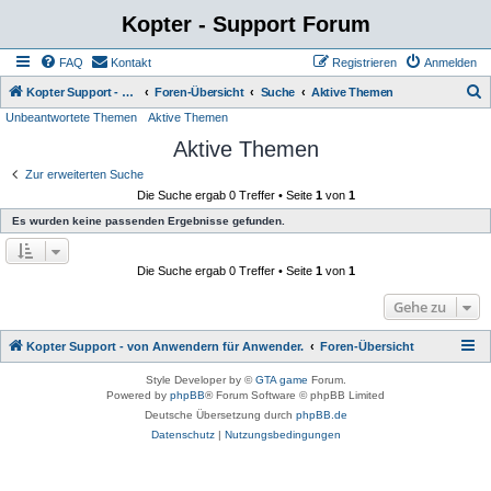
Kopter - Support Forum
FAQ
Kontakt
Registrieren
Anmelden
S
Kopter Support - von Anwendern für Anwender.
Foren-Übersicht
Suche
Aktive Themen
Unbeantwortete Themen
Aktive Themen
u
Aktive Themen
c
h
Zur erweiterten Suche
Die Suche ergab 0 Treffer • Seite
1
von
1
e
Es wurden keine passenden Ergebnisse gefunden.
Die Suche ergab 0 Treffer • Seite
1
von
1
Gehe zu
Kopter Support - von Anwendern für Anwender.
Foren-Übersicht
Style Developer by ©
GTA game
Forum.
Powered by
phpBB
® Forum Software © phpBB Limited
Deutsche Übersetzung durch
phpBB.de
Datenschutz
|
Nutzungsbedingungen