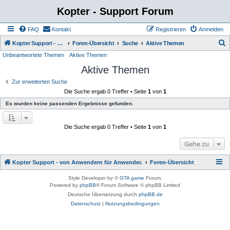
Kopter - Support Forum
FAQ
Kontakt
Registrieren
Anmelden
S
Kopter Support - von Anwendern für Anwender.
Foren-Übersicht
Suche
Aktive Themen
Unbeantwortete Themen
Aktive Themen
u
Aktive Themen
c
h
Zur erweiterten Suche
Die Suche ergab 0 Treffer • Seite
1
von
1
e
Es wurden keine passenden Ergebnisse gefunden.
Die Suche ergab 0 Treffer • Seite
1
von
1
Gehe zu
Kopter Support - von Anwendern für Anwender.
Foren-Übersicht
Style Developer by ©
GTA game
Forum.
Powered by
phpBB
® Forum Software © phpBB Limited
Deutsche Übersetzung durch
phpBB.de
Datenschutz
|
Nutzungsbedingungen