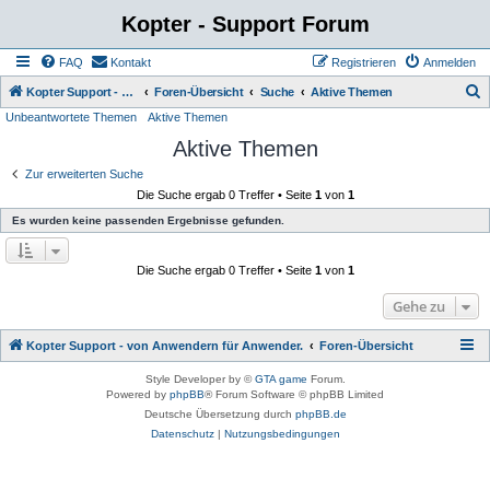
Kopter - Support Forum
FAQ
Kontakt
Registrieren
Anmelden
S
Kopter Support - von Anwendern für Anwender.
Foren-Übersicht
Suche
Aktive Themen
Unbeantwortete Themen
Aktive Themen
u
Aktive Themen
c
h
Zur erweiterten Suche
Die Suche ergab 0 Treffer • Seite
1
von
1
e
Es wurden keine passenden Ergebnisse gefunden.
Die Suche ergab 0 Treffer • Seite
1
von
1
Gehe zu
Kopter Support - von Anwendern für Anwender.
Foren-Übersicht
Style Developer by ©
GTA game
Forum.
Powered by
phpBB
® Forum Software © phpBB Limited
Deutsche Übersetzung durch
phpBB.de
Datenschutz
|
Nutzungsbedingungen