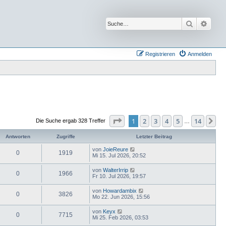
Suche
Erwei
Registrieren
Anmelden
Seite
1
von
14
1
2
3
4
5
14
Nä
Die Suche ergab 328 Treffer
…
Antworten
Zugriffe
Letzter Beitrag
von
JoieReure
0
1919
Mi 15. Jul 2026, 20:52
von
WalterIrrip
0
1966
Fr 10. Jul 2026, 19:57
von
Howardambix
0
3826
Mo 22. Jun 2026, 15:56
von
Keyx
0
7715
Mi 25. Feb 2026, 03:53