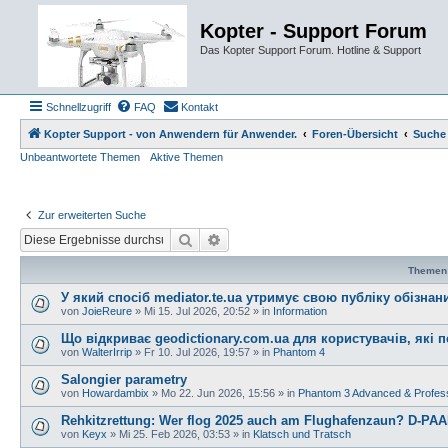
Kopter - Support Forum
Das Kopter Support Forum. Hotline & Support
Schnellzugriff
FAQ
Kontakt
Kopter Support - von Anwendern für Anwender.
Foren-Übersicht
Suche
Unbeantwortete Themen
Aktive Themen
Zur erweiterten Suche
Suche
Erweiterte Suche
Themen
У який спосіб mediator.te.ua утримує свою публіку обізна
von
JoieReure
»
Mi 15. Jul 2026, 20:52
» in
Information
Що відкриває geodictionary.com.ua для користувачів, які
von
WalterIrrip
»
Fr 10. Jul 2026, 19:57
» in
Phantom 4
Salongier parametry
von
Howardambix
»
Mo 22. Jun 2026, 15:56
» in
Phantom 3 Advanced & Profess
Rehkitzrettung: Wer flog 2025 auch am Flughafenzaun? D-PAAF
von
Keyx
»
Mi 25. Feb 2026, 03:53
» in
Klatsch und Tratsch