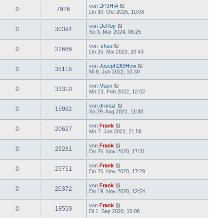
von
DPJHIA
0
7926
Do 30. Okt 2025, 10:08
von
DeRoy
0
30394
So 3. Mär 2024, 08:25
von
Ichso
0
22666
Do 25. Mai 2023, 20:43
von
Joseph263Hew
0
35115
Mi 8. Jun 2022, 10:30
von
Maex
0
33310
Mo 21. Feb 2022, 12:02
von
dronaz
0
15992
So 29. Aug 2021, 11:38
von
Frank
0
20627
Mo 7. Jun 2021, 21:58
von
Frank
0
29281
Do 26. Nov 2020, 17:31
von
Frank
0
25751
Do 26. Nov 2020, 17:29
von
Frank
0
20372
Do 19. Nov 2020, 12:54
von
Frank
0
18559
Di 1. Sep 2020, 10:08