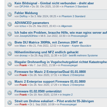
Kein Bildsignal - Gimbal nicht verbunden - dreht aber
von
DPJHIA
»
Do 30. Okt 2025, 10:08
» in
Phantom 3 Standard
Fehler Meldung
von
DeRoy
»
So 3. Mär 2024, 08:25
» in
Phantom 3 Standard
ADVANCED parameters
von
Ichso
»
Do 25. Mai 2023, 20:43
» in
Allgemein
Ich habe ein Problem, brauche Hilfe, wie man nginx server auf
von
Joseph263Hew
»
Mi 8. Jun 2022, 10:30
» in
Pressespiegel
Biete DIJ Matrice 300Rtk, mit Zenmus 20HT an
von
Maex
»
Mo 21. Feb 2022, 12:02
» in
Kopter - Kopter Bausätze
Höhenlimitierung und NFZ endlich gehackt
von
dronaz
»
So 29. Aug 2021, 11:38
» in
DJI - betrifft mehrere Systeme
Illegaler Drohnenflug in Vogelschutzgebiet richtet Katastrophe
von
Frank
»
Mo 7. Jun 2021, 21:58
» in
Pressespiegel
Firmware for Mavic 2 Enterprise/Dual 01.01.0800
von
Frank
»
Do 26. Nov 2020, 17:31
» in
Mavic 2 Enterprise
Mavic 2 Enterprise support Firmware 01.01.0800
von
Frank
»
Do 26. Nov 2020, 17:29
» in
Mavic 2 Enterprise
Firmware 01.02.0500 unterstützt
von
Frank
»
Do 19. Nov 2020, 12:54
» in
Inspire 2
Streit um Drohne eskaliert – Pilot ersticht 55-Jährigen
von
Frank
»
Di 1. Sep 2020, 10:08
» in
Pressespiegel