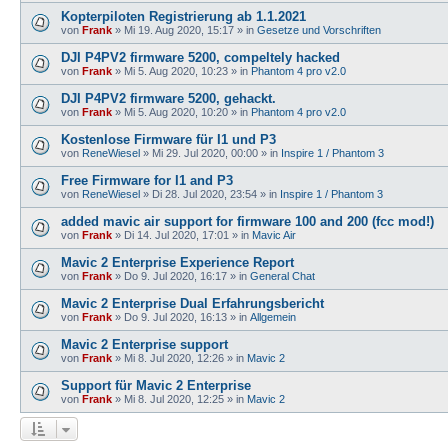
Kopterpiloten Registrierung ab 1.1.2021
von
Frank
»
Mi 19. Aug 2020, 15:17
» in
Gesetze und Vorschriften
DJI P4PV2 firmware 5200, compeltely hacked
von
Frank
»
Mi 5. Aug 2020, 10:23
» in
Phantom 4 pro v2.0
DJI P4PV2 firmware 5200, gehackt.
von
Frank
»
Mi 5. Aug 2020, 10:20
» in
Phantom 4 pro v2.0
Kostenlose Firmware für I1 und P3
von
ReneWiesel
»
Mi 29. Jul 2020, 00:00
» in
Inspire 1 / Phantom 3
Free Firmware for I1 and P3
von
ReneWiesel
»
Di 28. Jul 2020, 23:54
» in
Inspire 1 / Phantom 3
added mavic air support for firmware 100 and 200 (fcc mod!)
von
Frank
»
Di 14. Jul 2020, 17:01
» in
Mavic Air
Mavic 2 Enterprise Experience Report
von
Frank
»
Do 9. Jul 2020, 16:17
» in
General Chat
Mavic 2 Enterprise Dual Erfahrungsbericht
von
Frank
»
Do 9. Jul 2020, 16:13
» in
Allgemein
Mavic 2 Enterprise support
von
Frank
»
Mi 8. Jul 2020, 12:26
» in
Mavic 2
Support für Mavic 2 Enterprise
von
Frank
»
Mi 8. Jul 2020, 12:25
» in
Mavic 2