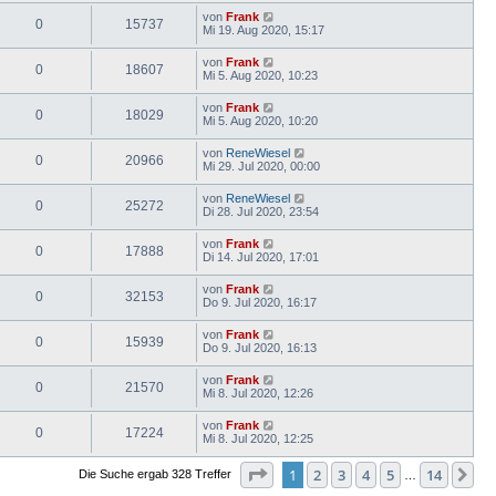
von
Frank
0
15737
Mi 19. Aug 2020, 15:17
von
Frank
0
18607
Mi 5. Aug 2020, 10:23
von
Frank
0
18029
Mi 5. Aug 2020, 10:20
von
ReneWiesel
0
20966
Mi 29. Jul 2020, 00:00
von
ReneWiesel
0
25272
Di 28. Jul 2020, 23:54
von
Frank
0
17888
Di 14. Jul 2020, 17:01
von
Frank
0
32153
Do 9. Jul 2020, 16:17
von
Frank
0
15939
Do 9. Jul 2020, 16:13
von
Frank
0
21570
Mi 8. Jul 2020, 12:26
von
Frank
0
17224
Mi 8. Jul 2020, 12:25
Seite
1
von
14
1
2
3
4
5
14
Nä
Die Suche ergab 328 Treffer
…