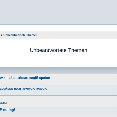
Unbeantwortete Themen
Unbeantwortete Themen
ними найсвіжіших подій країни
 переймається земною корою
ional
 calling!