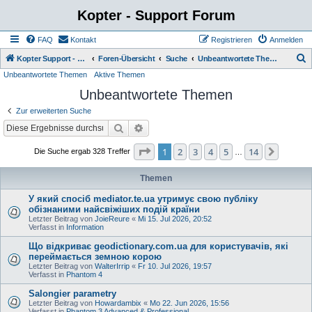
Kopter - Support Forum
FAQ
Kontakt
Registrieren
Anmelden
S
Kopter Support - von Anwendern für Anwender.
Foren-Übersicht
Suche
Unbeantwortete Themen
Unbeantwortete Themen
Aktive Themen
u
Unbeantwortete Themen
c
h
Zur erweiterten Suche
e
Suche
Erweiterte Suche
Seite
1
von
14
1
2
3
4
5
14
Nächst
Die Suche ergab 328 Treffer
…
Themen
У який спосіб mediator.te.ua утримує свою публіку
обізнаними найсвіжіших подій країни
Letzter Beitrag von
JoieReure
«
Mi 15. Jul 2026, 20:52
Verfasst in
Information
Що відкриває geodictionary.com.ua для користувачів, які
переймається земною корою
Letzter Beitrag von
WalterIrrip
«
Fr 10. Jul 2026, 19:57
Verfasst in
Phantom 4
Salongier parametry
Letzter Beitrag von
Howardambix
«
Mo 22. Jun 2026, 15:56
Verfasst in
Phantom 3 Advanced & Professional