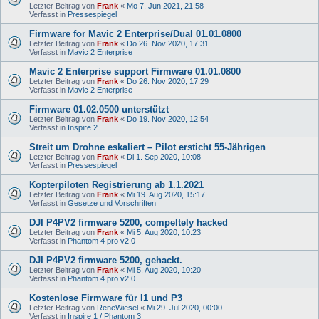
Letzter Beitrag von
Frank
«
Mo 7. Jun 2021, 21:58
Verfasst in
Pressespiegel
Firmware for Mavic 2 Enterprise/Dual 01.01.0800
Letzter Beitrag von
Frank
«
Do 26. Nov 2020, 17:31
Verfasst in
Mavic 2 Enterprise
Mavic 2 Enterprise support Firmware 01.01.0800
Letzter Beitrag von
Frank
«
Do 26. Nov 2020, 17:29
Verfasst in
Mavic 2 Enterprise
Firmware 01.02.0500 unterstützt
Letzter Beitrag von
Frank
«
Do 19. Nov 2020, 12:54
Verfasst in
Inspire 2
Streit um Drohne eskaliert – Pilot ersticht 55-Jährigen
Letzter Beitrag von
Frank
«
Di 1. Sep 2020, 10:08
Verfasst in
Pressespiegel
Kopterpiloten Registrierung ab 1.1.2021
Letzter Beitrag von
Frank
«
Mi 19. Aug 2020, 15:17
Verfasst in
Gesetze und Vorschriften
DJI P4PV2 firmware 5200, compeltely hacked
Letzter Beitrag von
Frank
«
Mi 5. Aug 2020, 10:23
Verfasst in
Phantom 4 pro v2.0
DJI P4PV2 firmware 5200, gehackt.
Letzter Beitrag von
Frank
«
Mi 5. Aug 2020, 10:20
Verfasst in
Phantom 4 pro v2.0
Kostenlose Firmware für I1 und P3
Letzter Beitrag von
ReneWiesel
«
Mi 29. Jul 2020, 00:00
Verfasst in
Inspire 1 / Phantom 3