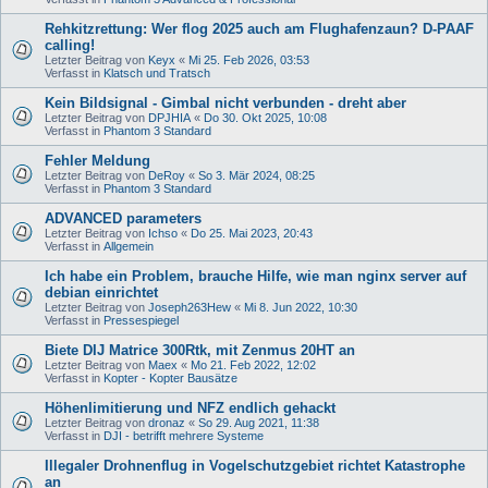
Rehkitzrettung: Wer flog 2025 auch am Flughafenzaun? D-PAAF
calling!
Letzter Beitrag von
Keyx
«
Mi 25. Feb 2026, 03:53
Verfasst in
Klatsch und Tratsch
Kein Bildsignal - Gimbal nicht verbunden - dreht aber
Letzter Beitrag von
DPJHIA
«
Do 30. Okt 2025, 10:08
Verfasst in
Phantom 3 Standard
Fehler Meldung
Letzter Beitrag von
DeRoy
«
So 3. Mär 2024, 08:25
Verfasst in
Phantom 3 Standard
ADVANCED parameters
Letzter Beitrag von
Ichso
«
Do 25. Mai 2023, 20:43
Verfasst in
Allgemein
Ich habe ein Problem, brauche Hilfe, wie man nginx server auf
debian einrichtet
Letzter Beitrag von
Joseph263Hew
«
Mi 8. Jun 2022, 10:30
Verfasst in
Pressespiegel
Biete DIJ Matrice 300Rtk, mit Zenmus 20HT an
Letzter Beitrag von
Maex
«
Mo 21. Feb 2022, 12:02
Verfasst in
Kopter - Kopter Bausätze
Höhenlimitierung und NFZ endlich gehackt
Letzter Beitrag von
dronaz
«
So 29. Aug 2021, 11:38
Verfasst in
DJI - betrifft mehrere Systeme
Illegaler Drohnenflug in Vogelschutzgebiet richtet Katastrophe
an