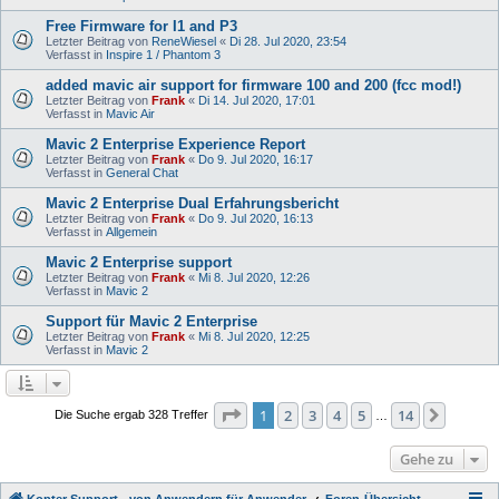
Free Firmware for I1 and P3
Letzter Beitrag von
ReneWiesel
«
Di 28. Jul 2020, 23:54
Verfasst in
Inspire 1 / Phantom 3
added mavic air support for firmware 100 and 200 (fcc mod!)
Letzter Beitrag von
Frank
«
Di 14. Jul 2020, 17:01
Verfasst in
Mavic Air
Mavic 2 Enterprise Experience Report
Letzter Beitrag von
Frank
«
Do 9. Jul 2020, 16:17
Verfasst in
General Chat
Mavic 2 Enterprise Dual Erfahrungsbericht
Letzter Beitrag von
Frank
«
Do 9. Jul 2020, 16:13
Verfasst in
Allgemein
Mavic 2 Enterprise support
Letzter Beitrag von
Frank
«
Mi 8. Jul 2020, 12:26
Verfasst in
Mavic 2
Support für Mavic 2 Enterprise
Letzter Beitrag von
Frank
«
Mi 8. Jul 2020, 12:25
Verfasst in
Mavic 2
Seite
1
von
14
1
2
3
4
5
14
Nächst
Die Suche ergab 328 Treffer
…
Gehe zu
Kopter Support - von Anwendern für Anwender.
Foren-Übersicht