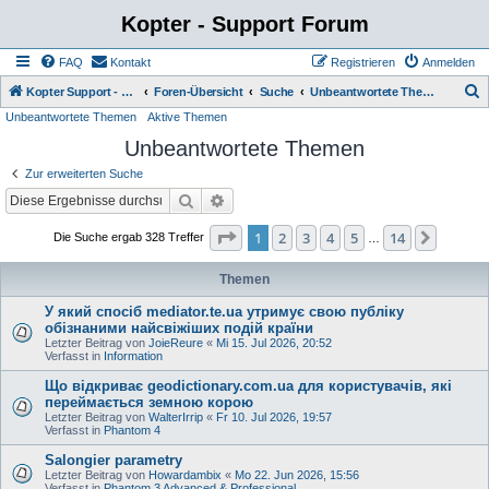
Kopter - Support Forum
FAQ
Kontakt
Registrieren
Anmelden
S
Kopter Support - von Anwendern für Anwender.
Foren-Übersicht
Suche
Unbeantwortete Themen
Unbeantwortete Themen
Aktive Themen
u
Unbeantwortete Themen
c
h
Zur erweiterten Suche
e
Suche
Erweiterte Suche
Seite
1
von
14
1
2
3
4
5
14
Nächst
Die Suche ergab 328 Treffer
…
Themen
У який спосіб mediator.te.ua утримує свою публіку
обізнаними найсвіжіших подій країни
Letzter Beitrag von
JoieReure
«
Mi 15. Jul 2026, 20:52
Verfasst in
Information
Що відкриває geodictionary.com.ua для користувачів, які
переймається земною корою
Letzter Beitrag von
WalterIrrip
«
Fr 10. Jul 2026, 19:57
Verfasst in
Phantom 4
Salongier parametry
Letzter Beitrag von
Howardambix
«
Mo 22. Jun 2026, 15:56
Verfasst in
Phantom 3 Advanced & Professional