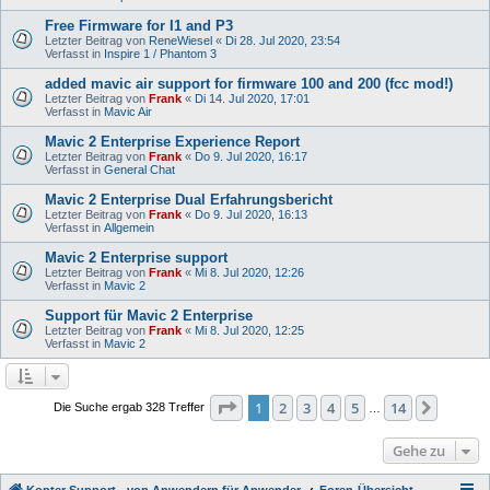
Free Firmware for I1 and P3
Letzter Beitrag von
ReneWiesel
«
Di 28. Jul 2020, 23:54
Verfasst in
Inspire 1 / Phantom 3
added mavic air support for firmware 100 and 200 (fcc mod!)
Letzter Beitrag von
Frank
«
Di 14. Jul 2020, 17:01
Verfasst in
Mavic Air
Mavic 2 Enterprise Experience Report
Letzter Beitrag von
Frank
«
Do 9. Jul 2020, 16:17
Verfasst in
General Chat
Mavic 2 Enterprise Dual Erfahrungsbericht
Letzter Beitrag von
Frank
«
Do 9. Jul 2020, 16:13
Verfasst in
Allgemein
Mavic 2 Enterprise support
Letzter Beitrag von
Frank
«
Mi 8. Jul 2020, 12:26
Verfasst in
Mavic 2
Support für Mavic 2 Enterprise
Letzter Beitrag von
Frank
«
Mi 8. Jul 2020, 12:25
Verfasst in
Mavic 2
Seite
1
von
14
1
2
3
4
5
14
Nächst
Die Suche ergab 328 Treffer
…
Gehe zu
Kopter Support - von Anwendern für Anwender.
Foren-Übersicht