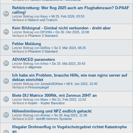
Rehkitzrettung: Wer flog 2025 auch am Flughafenzaun? D-PAAF
calling!
Letzter Beitrag von
Keyx
«
Mi 25. Feb 2026, 03:53
Verfasst in
Klatsch und Tratsch
Kein Bildsignal - Gimbal nicht verbunden - dreht aber
Letzter Beitrag von
DPJHIA
«
Do 30. Okt 2025, 10:08
Verfasst in
Phantom 3 Standard
Fehler Meldung
Letzter Beitrag von
DeRoy
«
So 3. Mär 2024, 08:25
Verfasst in
Phantom 3 Standard
ADVANCED parameters
Letzter Beitrag von
Ichso
«
Do 25. Mai 2023, 20:43
Verfasst in
Allgemein
Ich habe ein Problem, brauche Hilfe, wie man nginx server auf
debian einrichtet
Letzter Beitrag von
Joseph263Hew
«
Mi 8. Jun 2022, 10:30
Verfasst in
Pressespiegel
Biete DIJ Matrice 300Rtk, mit Zenmus 20HT an
Letzter Beitrag von
Maex
«
Mo 21. Feb 2022, 12:02
Verfasst in
Kopter - Kopter Bausätze
Höhenlimitierung und NFZ endlich gehackt
Letzter Beitrag von
dronaz
«
So 29. Aug 2021, 11:38
Verfasst in
DJI - betrifft mehrere Systeme
Illegaler Drohnenflug in Vogelschutzgebiet richtet Katastrophe
an