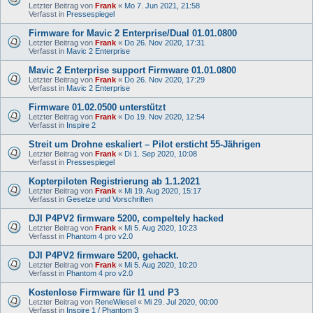
Letzter Beitrag von
Frank
«
Mo 7. Jun 2021, 21:58
Verfasst in
Pressespiegel
Firmware for Mavic 2 Enterprise/Dual 01.01.0800
Letzter Beitrag von
Frank
«
Do 26. Nov 2020, 17:31
Verfasst in
Mavic 2 Enterprise
Mavic 2 Enterprise support Firmware 01.01.0800
Letzter Beitrag von
Frank
«
Do 26. Nov 2020, 17:29
Verfasst in
Mavic 2 Enterprise
Firmware 01.02.0500 unterstützt
Letzter Beitrag von
Frank
«
Do 19. Nov 2020, 12:54
Verfasst in
Inspire 2
Streit um Drohne eskaliert – Pilot ersticht 55-Jährigen
Letzter Beitrag von
Frank
«
Di 1. Sep 2020, 10:08
Verfasst in
Pressespiegel
Kopterpiloten Registrierung ab 1.1.2021
Letzter Beitrag von
Frank
«
Mi 19. Aug 2020, 15:17
Verfasst in
Gesetze und Vorschriften
DJI P4PV2 firmware 5200, compeltely hacked
Letzter Beitrag von
Frank
«
Mi 5. Aug 2020, 10:23
Verfasst in
Phantom 4 pro v2.0
DJI P4PV2 firmware 5200, gehackt.
Letzter Beitrag von
Frank
«
Mi 5. Aug 2020, 10:20
Verfasst in
Phantom 4 pro v2.0
Kostenlose Firmware für I1 und P3
Letzter Beitrag von
ReneWiesel
«
Mi 29. Jul 2020, 00:00
Verfasst in
Inspire 1 / Phantom 3