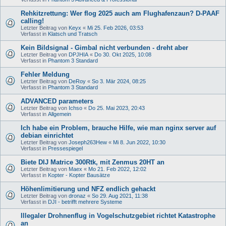
Rehkitzrettung: Wer flog 2025 auch am Flughafenzaun? D-PAAF
calling!
Letzter Beitrag von
Keyx
«
Mi 25. Feb 2026, 03:53
Verfasst in
Klatsch und Tratsch
Kein Bildsignal - Gimbal nicht verbunden - dreht aber
Letzter Beitrag von
DPJHIA
«
Do 30. Okt 2025, 10:08
Verfasst in
Phantom 3 Standard
Fehler Meldung
Letzter Beitrag von
DeRoy
«
So 3. Mär 2024, 08:25
Verfasst in
Phantom 3 Standard
ADVANCED parameters
Letzter Beitrag von
Ichso
«
Do 25. Mai 2023, 20:43
Verfasst in
Allgemein
Ich habe ein Problem, brauche Hilfe, wie man nginx server auf
debian einrichtet
Letzter Beitrag von
Joseph263Hew
«
Mi 8. Jun 2022, 10:30
Verfasst in
Pressespiegel
Biete DIJ Matrice 300Rtk, mit Zenmus 20HT an
Letzter Beitrag von
Maex
«
Mo 21. Feb 2022, 12:02
Verfasst in
Kopter - Kopter Bausätze
Höhenlimitierung und NFZ endlich gehackt
Letzter Beitrag von
dronaz
«
So 29. Aug 2021, 11:38
Verfasst in
DJI - betrifft mehrere Systeme
Illegaler Drohnenflug in Vogelschutzgebiet richtet Katastrophe
an