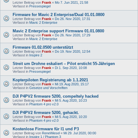
Letzter Beitrag von
Frank
«
Mo 7. Jun 2021, 21:58
Verfasst in
Pressespiegel
Firmware for Mavic 2 Enterprise/Dual 01.01.0800
Letzter Beitrag von
Frank
«
Do 26. Nov 2020, 17:31
Verfasst in
Mavic 2 Enterprise
Mavic 2 Enterprise support Firmware 01.01.0800
Letzter Beitrag von
Frank
«
Do 26. Nov 2020, 17:29
Verfasst in
Mavic 2 Enterprise
Firmware 01.02.0500 unterstützt
Letzter Beitrag von
Frank
«
Do 19. Nov 2020, 12:54
Verfasst in
Inspire 2
Streit um Drohne eskaliert – Pilot ersticht 55-Jährigen
Letzter Beitrag von
Frank
«
Di 1. Sep 2020, 10:08
Verfasst in
Pressespiegel
Kopterpiloten Registrierung ab 1.1.2021
Letzter Beitrag von
Frank
«
Mi 19. Aug 2020, 15:17
Verfasst in
Gesetze und Vorschriften
DJI P4PV2 firmware 5200, compeltely hacked
Letzter Beitrag von
Frank
«
Mi 5. Aug 2020, 10:23
Verfasst in
Phantom 4 pro v2.0
DJI P4PV2 firmware 5200, gehackt.
Letzter Beitrag von
Frank
«
Mi 5. Aug 2020, 10:20
Verfasst in
Phantom 4 pro v2.0
Kostenlose Firmware für I1 und P3
Letzter Beitrag von
ReneWiesel
«
Mi 29. Jul 2020, 00:00
Verfasst in
Inspire 1 / Phantom 3