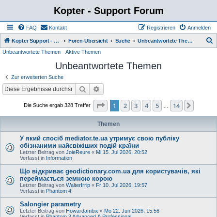
Kopter - Support Forum
FAQ
Kontakt
Registrieren
Anmelden
S
Kopter Support - von Anwendern für Anwender.
Foren-Übersicht
Suche
Unbeantwortete Themen
Unbeantwortete Themen
Aktive Themen
u
Unbeantwortete Themen
c
h
Zur erweiterten Suche
e
Suche
Erweiterte Suche
Seite
1
von
14
1
2
3
4
5
14
Nächst
Die Suche ergab 328 Treffer
…
Themen
У який спосіб mediator.te.ua утримує свою публіку
обізнаними найсвіжіших подій країни
Letzter Beitrag von
JoieReure
«
Mi 15. Jul 2026, 20:52
Verfasst in
Information
Що відкриває geodictionary.com.ua для користувачів, які
переймається земною корою
Letzter Beitrag von
WalterIrrip
«
Fr 10. Jul 2026, 19:57
Verfasst in
Phantom 4
Salongier parametry
Letzter Beitrag von
Howardambix
«
Mo 22. Jun 2026, 15:56
Verfasst in
Phantom 3 Advanced & Professional