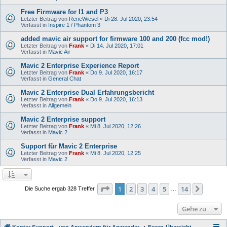
Free Firmware for I1 and P3
Letzter Beitrag von
ReneWiesel
«
Di 28. Jul 2020, 23:54
Verfasst in
Inspire 1 / Phantom 3
added mavic air support for firmware 100 and 200 (fcc mod!)
Letzter Beitrag von
Frank
«
Di 14. Jul 2020, 17:01
Verfasst in
Mavic Air
Mavic 2 Enterprise Experience Report
Letzter Beitrag von
Frank
«
Do 9. Jul 2020, 16:17
Verfasst in
General Chat
Mavic 2 Enterprise Dual Erfahrungsbericht
Letzter Beitrag von
Frank
«
Do 9. Jul 2020, 16:13
Verfasst in
Allgemein
Mavic 2 Enterprise support
Letzter Beitrag von
Frank
«
Mi 8. Jul 2020, 12:26
Verfasst in
Mavic 2
Support für Mavic 2 Enterprise
Letzter Beitrag von
Frank
«
Mi 8. Jul 2020, 12:25
Verfasst in
Mavic 2
Seite
1
von
14
1
2
3
4
5
14
Nächst
Die Suche ergab 328 Treffer
…
Gehe zu
Kopter Support - von Anwendern für Anwender.
Foren-Übersicht