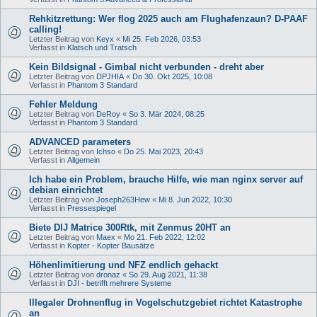
Rehkitzrettung: Wer flog 2025 auch am Flughafenzaun? D-PAAF
calling!
Letzter Beitrag von
Keyx
«
Mi 25. Feb 2026, 03:53
Verfasst in
Klatsch und Tratsch
Kein Bildsignal - Gimbal nicht verbunden - dreht aber
Letzter Beitrag von
DPJHIA
«
Do 30. Okt 2025, 10:08
Verfasst in
Phantom 3 Standard
Fehler Meldung
Letzter Beitrag von
DeRoy
«
So 3. Mär 2024, 08:25
Verfasst in
Phantom 3 Standard
ADVANCED parameters
Letzter Beitrag von
Ichso
«
Do 25. Mai 2023, 20:43
Verfasst in
Allgemein
Ich habe ein Problem, brauche Hilfe, wie man nginx server auf
debian einrichtet
Letzter Beitrag von
Joseph263Hew
«
Mi 8. Jun 2022, 10:30
Verfasst in
Pressespiegel
Biete DIJ Matrice 300Rtk, mit Zenmus 20HT an
Letzter Beitrag von
Maex
«
Mo 21. Feb 2022, 12:02
Verfasst in
Kopter - Kopter Bausätze
Höhenlimitierung und NFZ endlich gehackt
Letzter Beitrag von
dronaz
«
So 29. Aug 2021, 11:38
Verfasst in
DJI - betrifft mehrere Systeme
Illegaler Drohnenflug in Vogelschutzgebiet richtet Katastrophe
an