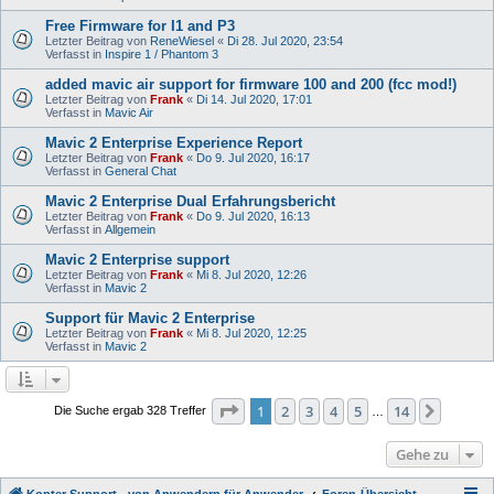
Free Firmware for I1 and P3
Letzter Beitrag von
ReneWiesel
«
Di 28. Jul 2020, 23:54
Verfasst in
Inspire 1 / Phantom 3
added mavic air support for firmware 100 and 200 (fcc mod!)
Letzter Beitrag von
Frank
«
Di 14. Jul 2020, 17:01
Verfasst in
Mavic Air
Mavic 2 Enterprise Experience Report
Letzter Beitrag von
Frank
«
Do 9. Jul 2020, 16:17
Verfasst in
General Chat
Mavic 2 Enterprise Dual Erfahrungsbericht
Letzter Beitrag von
Frank
«
Do 9. Jul 2020, 16:13
Verfasst in
Allgemein
Mavic 2 Enterprise support
Letzter Beitrag von
Frank
«
Mi 8. Jul 2020, 12:26
Verfasst in
Mavic 2
Support für Mavic 2 Enterprise
Letzter Beitrag von
Frank
«
Mi 8. Jul 2020, 12:25
Verfasst in
Mavic 2
Seite
1
von
14
1
2
3
4
5
14
Nächst
Die Suche ergab 328 Treffer
…
Gehe zu
Kopter Support - von Anwendern für Anwender.
Foren-Übersicht