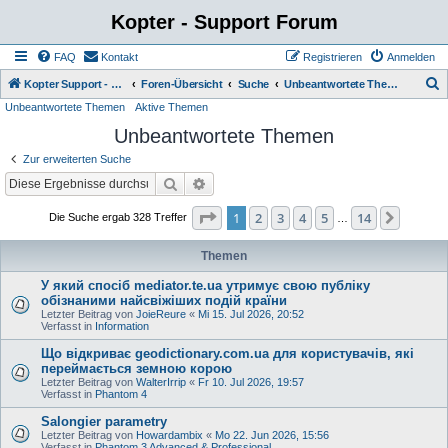
Kopter - Support Forum
FAQ
Kontakt
Registrieren
Anmelden
S
Kopter Support - von Anwendern für Anwender.
Foren-Übersicht
Suche
Unbeantwortete Themen
Unbeantwortete Themen
Aktive Themen
u
Unbeantwortete Themen
c
h
Zur erweiterten Suche
e
Suche
Erweiterte Suche
Seite
1
von
14
1
2
3
4
5
14
Nächst
Die Suche ergab 328 Treffer
…
Themen
У який спосіб mediator.te.ua утримує свою публіку
обізнаними найсвіжіших подій країни
Letzter Beitrag von
JoieReure
«
Mi 15. Jul 2026, 20:52
Verfasst in
Information
Що відкриває geodictionary.com.ua для користувачів, які
переймається земною корою
Letzter Beitrag von
WalterIrrip
«
Fr 10. Jul 2026, 19:57
Verfasst in
Phantom 4
Salongier parametry
Letzter Beitrag von
Howardambix
«
Mo 22. Jun 2026, 15:56
Verfasst in
Phantom 3 Advanced & Professional