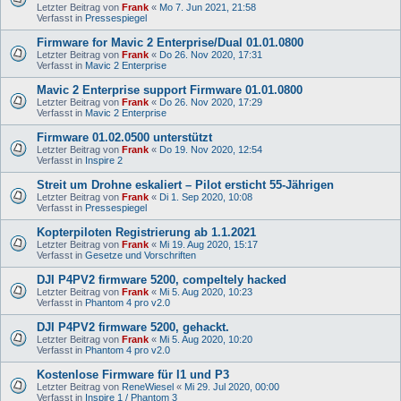
Letzter Beitrag von
Frank
«
Mo 7. Jun 2021, 21:58
Verfasst in
Pressespiegel
Firmware for Mavic 2 Enterprise/Dual 01.01.0800
Letzter Beitrag von
Frank
«
Do 26. Nov 2020, 17:31
Verfasst in
Mavic 2 Enterprise
Mavic 2 Enterprise support Firmware 01.01.0800
Letzter Beitrag von
Frank
«
Do 26. Nov 2020, 17:29
Verfasst in
Mavic 2 Enterprise
Firmware 01.02.0500 unterstützt
Letzter Beitrag von
Frank
«
Do 19. Nov 2020, 12:54
Verfasst in
Inspire 2
Streit um Drohne eskaliert – Pilot ersticht 55-Jährigen
Letzter Beitrag von
Frank
«
Di 1. Sep 2020, 10:08
Verfasst in
Pressespiegel
Kopterpiloten Registrierung ab 1.1.2021
Letzter Beitrag von
Frank
«
Mi 19. Aug 2020, 15:17
Verfasst in
Gesetze und Vorschriften
DJI P4PV2 firmware 5200, compeltely hacked
Letzter Beitrag von
Frank
«
Mi 5. Aug 2020, 10:23
Verfasst in
Phantom 4 pro v2.0
DJI P4PV2 firmware 5200, gehackt.
Letzter Beitrag von
Frank
«
Mi 5. Aug 2020, 10:20
Verfasst in
Phantom 4 pro v2.0
Kostenlose Firmware für I1 und P3
Letzter Beitrag von
ReneWiesel
«
Mi 29. Jul 2020, 00:00
Verfasst in
Inspire 1 / Phantom 3