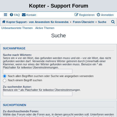
Kopter - Support Forum
FAQ
Kontakt
Registrieren
Anmelden
S
Kopter Support - von Anwendern für Anwender.
Foren-Übersicht
Suche
Unbeantwortete Themen
Aktive Themen
u
Suche
c
h
e
SUCHANFRAGE
Suche nach Wörtern:
Setze ein
+
vor ein Wort, das gefunden werden muss und ein
-
vor ein Wort, das nicht
gefunden werden darf. Verwende mehrere Wörter getrennt durch
|
innerhalb einer
Klammer, wenn nur eines der Wörter gefunden werden muss. Benutze ein * als
Platzhalter für teilweise Übereinstimmungen.
Nach allen Begriffen suchen oder Suche wie angegeben verwenden
Nach einem Begriff suchen
Zu suchender Autor:
Benutze ein * als Platzhalter für teilweise Übereinstimmungen.
SUCHOPTIONEN
Zu durchsuchende Foren:
Wähle das Forum oder die Foren aus, in denen gesucht werden soll. Unterforen werden