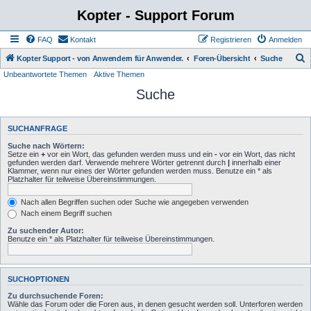
Kopter - Support Forum
FAQ
Kontakt
Registrieren
Anmelden
S
Kopter Support - von Anwendern für Anwender.
Foren-Übersicht
Suche
Unbeantwortete Themen
Aktive Themen
u
Suche
c
h
e
SUCHANFRAGE
Suche nach Wörtern:
Setze ein
+
vor ein Wort, das gefunden werden muss und ein
-
vor ein Wort, das nicht
gefunden werden darf. Verwende mehrere Wörter getrennt durch
|
innerhalb einer
Klammer, wenn nur eines der Wörter gefunden werden muss. Benutze ein * als
Platzhalter für teilweise Übereinstimmungen.
Nach allen Begriffen suchen oder Suche wie angegeben verwenden
Nach einem Begriff suchen
Zu suchender Autor:
Benutze ein * als Platzhalter für teilweise Übereinstimmungen.
SUCHOPTIONEN
Zu durchsuchende Foren:
Wähle das Forum oder die Foren aus, in denen gesucht werden soll. Unterforen werden