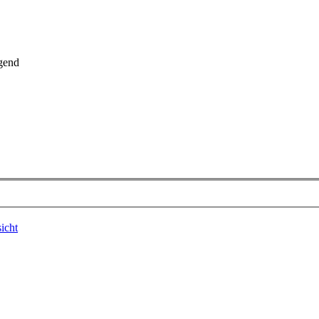
gend
icht