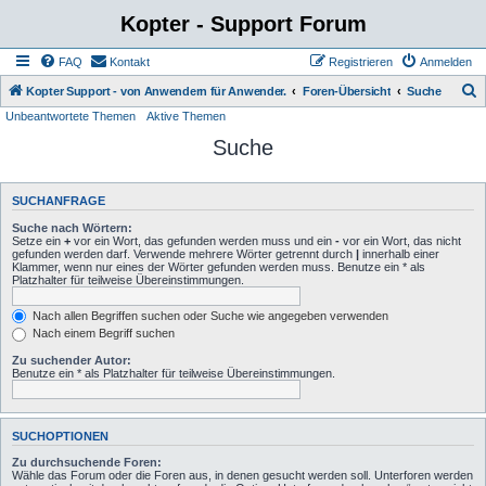
Kopter - Support Forum
FAQ
Kontakt
Registrieren
Anmelden
S
Kopter Support - von Anwendern für Anwender.
Foren-Übersicht
Suche
Unbeantwortete Themen
Aktive Themen
u
Suche
c
h
e
SUCHANFRAGE
Suche nach Wörtern:
Setze ein
+
vor ein Wort, das gefunden werden muss und ein
-
vor ein Wort, das nicht
gefunden werden darf. Verwende mehrere Wörter getrennt durch
|
innerhalb einer
Klammer, wenn nur eines der Wörter gefunden werden muss. Benutze ein * als
Platzhalter für teilweise Übereinstimmungen.
Nach allen Begriffen suchen oder Suche wie angegeben verwenden
Nach einem Begriff suchen
Zu suchender Autor:
Benutze ein * als Platzhalter für teilweise Übereinstimmungen.
SUCHOPTIONEN
Zu durchsuchende Foren:
Wähle das Forum oder die Foren aus, in denen gesucht werden soll. Unterforen werden