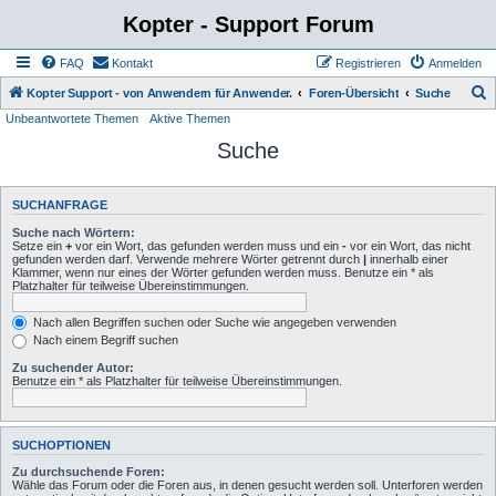
Kopter - Support Forum
FAQ
Kontakt
Registrieren
Anmelden
S
Kopter Support - von Anwendern für Anwender.
Foren-Übersicht
Suche
Unbeantwortete Themen
Aktive Themen
u
Suche
c
h
e
SUCHANFRAGE
Suche nach Wörtern:
Setze ein
+
vor ein Wort, das gefunden werden muss und ein
-
vor ein Wort, das nicht
gefunden werden darf. Verwende mehrere Wörter getrennt durch
|
innerhalb einer
Klammer, wenn nur eines der Wörter gefunden werden muss. Benutze ein * als
Platzhalter für teilweise Übereinstimmungen.
Nach allen Begriffen suchen oder Suche wie angegeben verwenden
Nach einem Begriff suchen
Zu suchender Autor:
Benutze ein * als Platzhalter für teilweise Übereinstimmungen.
SUCHOPTIONEN
Zu durchsuchende Foren:
Wähle das Forum oder die Foren aus, in denen gesucht werden soll. Unterforen werden