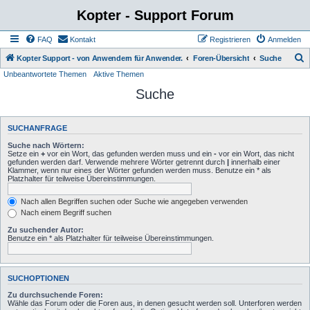
Kopter - Support Forum
FAQ
Kontakt
Registrieren
Anmelden
S
Kopter Support - von Anwendern für Anwender.
Foren-Übersicht
Suche
Unbeantwortete Themen
Aktive Themen
u
Suche
c
h
e
SUCHANFRAGE
Suche nach Wörtern:
Setze ein
+
vor ein Wort, das gefunden werden muss und ein
-
vor ein Wort, das nicht
gefunden werden darf. Verwende mehrere Wörter getrennt durch
|
innerhalb einer
Klammer, wenn nur eines der Wörter gefunden werden muss. Benutze ein * als
Platzhalter für teilweise Übereinstimmungen.
Nach allen Begriffen suchen oder Suche wie angegeben verwenden
Nach einem Begriff suchen
Zu suchender Autor:
Benutze ein * als Platzhalter für teilweise Übereinstimmungen.
SUCHOPTIONEN
Zu durchsuchende Foren:
Wähle das Forum oder die Foren aus, in denen gesucht werden soll. Unterforen werden