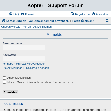
Kopter - Support Forum
FAQ
Kontakt
Registrieren
Anmelden
S
Kopter Support - von Anwendern für Anwender.
Foren-Übersicht
Unbeantwortete Themen
Aktive Themen
u
c
Anmelden
h
Benutzername:
e
Passwort:
Ich habe mein Passwort vergessen
Die Aktivierungs-E-Mail erneut senden
Angemeldet bleiben
Meinen Online-Status während dieser Sitzung verbergen
REGISTRIEREN
Du musst in diesem Forum registriert sein, um dich anmelden zu können. Die