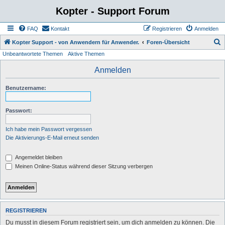
Kopter - Support Forum
FAQ
Kontakt
Registrieren
Anmelden
S
Kopter Support - von Anwendern für Anwender.
Foren-Übersicht
Unbeantwortete Themen
Aktive Themen
u
c
Anmelden
h
Benutzername:
e
Passwort:
Ich habe mein Passwort vergessen
Die Aktivierungs-E-Mail erneut senden
Angemeldet bleiben
Meinen Online-Status während dieser Sitzung verbergen
REGISTRIEREN
Du musst in diesem Forum registriert sein, um dich anmelden zu können. Die