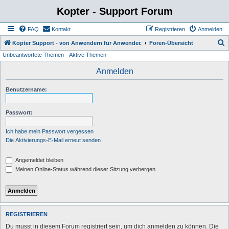
Kopter - Support Forum
FAQ
Kontakt
Registrieren
Anmelden
S
Kopter Support - von Anwendern für Anwender.
Foren-Übersicht
Unbeantwortete Themen
Aktive Themen
u
c
Anmelden
h
Benutzername:
e
Passwort:
Ich habe mein Passwort vergessen
Die Aktivierungs-E-Mail erneut senden
Angemeldet bleiben
Meinen Online-Status während dieser Sitzung verbergen
REGISTRIEREN
Du musst in diesem Forum registriert sein, um dich anmelden zu können. Die