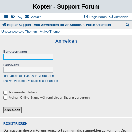
Kopter - Support Forum
FAQ
Kontakt
Registrieren
Anmelden
S
Kopter Support - von Anwendern für Anwender.
Foren-Übersicht
Unbeantwortete Themen
Aktive Themen
u
c
Anmelden
h
Benutzername:
e
Passwort:
Ich habe mein Passwort vergessen
Die Aktivierungs-E-Mail erneut senden
Angemeldet bleiben
Meinen Online-Status während dieser Sitzung verbergen
REGISTRIEREN
Du musst in diesem Forum registriert sein, um dich anmelden zu können. Die