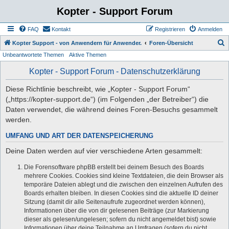
Kopter - Support Forum
FAQ
Kontakt
Registrieren
Anmelden
S
Kopter Support - von Anwendern für Anwender.
Foren-Übersicht
Unbeantwortete Themen
Aktive Themen
u
c
Kopter - Support Forum - Datenschutzerklärung
h
Diese Richtlinie beschreibt, wie „Kopter - Support Forum“
e
(„https://kopter-support.de“) (im Folgenden „der Betreiber“) die
Daten verwendet, die während deines Foren-Besuchs gesammelt
werden.
UMFANG UND ART DER DATENSPEICHERUNG
Deine Daten werden auf vier verschiedene Arten gesammelt:
Die Forensoftware phpBB erstellt bei deinem Besuch des Boards
mehrere Cookies. Cookies sind kleine Textdateien, die dein Browser als
temporäre Dateien ablegt und die zwischen den einzelnen Aufrufen des
Boards erhalten bleiben. In diesen Cookies sind die aktuelle ID deiner
Sitzung (damit dir alle Seitenaufrufe zugeordnet werden können),
Informationen über die von dir gelesenen Beiträge (zur Markierung
dieser als gelesen/ungelesen; sofern du nicht angemeldet bist) sowie
Informationen über deine Teilnahme an Umfragen (sofern du nicht