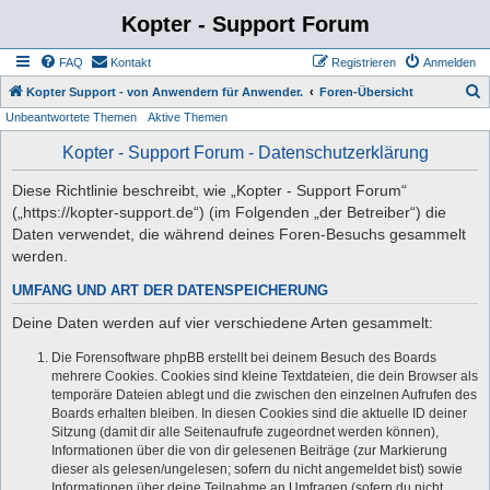
Kopter - Support Forum
FAQ
Kontakt
Registrieren
Anmelden
S
Kopter Support - von Anwendern für Anwender.
Foren-Übersicht
Unbeantwortete Themen
Aktive Themen
u
c
Kopter - Support Forum - Datenschutzerklärung
h
Diese Richtlinie beschreibt, wie „Kopter - Support Forum“
e
(„https://kopter-support.de“) (im Folgenden „der Betreiber“) die
Daten verwendet, die während deines Foren-Besuchs gesammelt
werden.
UMFANG UND ART DER DATENSPEICHERUNG
Deine Daten werden auf vier verschiedene Arten gesammelt:
Die Forensoftware phpBB erstellt bei deinem Besuch des Boards
mehrere Cookies. Cookies sind kleine Textdateien, die dein Browser als
temporäre Dateien ablegt und die zwischen den einzelnen Aufrufen des
Boards erhalten bleiben. In diesen Cookies sind die aktuelle ID deiner
Sitzung (damit dir alle Seitenaufrufe zugeordnet werden können),
Informationen über die von dir gelesenen Beiträge (zur Markierung
dieser als gelesen/ungelesen; sofern du nicht angemeldet bist) sowie
Informationen über deine Teilnahme an Umfragen (sofern du nicht