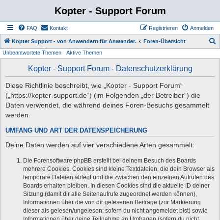
Kopter - Support Forum
FAQ
Kontakt
Registrieren
Anmelden
S
Kopter Support - von Anwendern für Anwender.
Foren-Übersicht
Unbeantwortete Themen
Aktive Themen
u
c
Kopter - Support Forum - Datenschutzerklärung
h
Diese Richtlinie beschreibt, wie „Kopter - Support Forum“
e
(„https://kopter-support.de“) (im Folgenden „der Betreiber“) die
Daten verwendet, die während deines Foren-Besuchs gesammelt
werden.
UMFANG UND ART DER DATENSPEICHERUNG
Deine Daten werden auf vier verschiedene Arten gesammelt:
Die Forensoftware phpBB erstellt bei deinem Besuch des Boards
mehrere Cookies. Cookies sind kleine Textdateien, die dein Browser als
temporäre Dateien ablegt und die zwischen den einzelnen Aufrufen des
Boards erhalten bleiben. In diesen Cookies sind die aktuelle ID deiner
Sitzung (damit dir alle Seitenaufrufe zugeordnet werden können),
Informationen über die von dir gelesenen Beiträge (zur Markierung
dieser als gelesen/ungelesen; sofern du nicht angemeldet bist) sowie
Informationen über deine Teilnahme an Umfragen (sofern du nicht