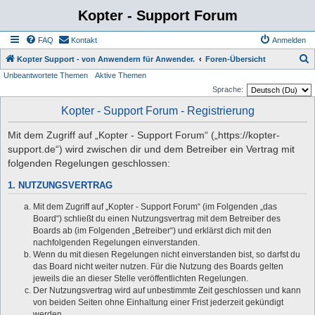
Kopter - Support Forum
FAQ
Kontakt
Anmelden
S
Kopter Support - von Anwendern für Anwender.
Foren-Übersicht
Unbeantwortete Themen
Aktive Themen
u
Sprache:
c
Kopter - Support Forum - Registrierung
h
e
Mit dem Zugriff auf „Kopter - Support Forum“ („https://kopter-
support.de“) wird zwischen dir und dem Betreiber ein Vertrag mit
folgenden Regelungen geschlossen:
1. NUTZUNGSVERTRAG
Mit dem Zugriff auf „Kopter - Support Forum“ (im Folgenden „das
Board“) schließt du einen Nutzungsvertrag mit dem Betreiber des
Boards ab (im Folgenden „Betreiber“) und erklärst dich mit den
nachfolgenden Regelungen einverstanden.
Wenn du mit diesen Regelungen nicht einverstanden bist, so darfst du
das Board nicht weiter nutzen. Für die Nutzung des Boards gelten
jeweils die an dieser Stelle veröffentlichten Regelungen.
Der Nutzungsvertrag wird auf unbestimmte Zeit geschlossen und kann
von beiden Seiten ohne Einhaltung einer Frist jederzeit gekündigt
werden.