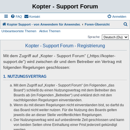
Kopter - Support Forum
FAQ
Kontakt
Anmelden
S
Kopter Support - von Anwendern für Anwender.
Foren-Übersicht
Unbeantwortete Themen
Aktive Themen
u
Sprache:
c
Kopter - Support Forum - Registrierung
h
e
Mit dem Zugriff auf „Kopter - Support Forum“ („https://kopter-
support.de“) wird zwischen dir und dem Betreiber ein Vertrag mit
folgenden Regelungen geschlossen:
1. NUTZUNGSVERTRAG
Mit dem Zugriff auf „Kopter - Support Forum“ (im Folgenden „das
Board“) schließt du einen Nutzungsvertrag mit dem Betreiber des
Boards ab (im Folgenden „Betreiber“) und erklärst dich mit den
nachfolgenden Regelungen einverstanden.
Wenn du mit diesen Regelungen nicht einverstanden bist, so darfst du
das Board nicht weiter nutzen. Für die Nutzung des Boards gelten
jeweils die an dieser Stelle veröffentlichten Regelungen.
Der Nutzungsvertrag wird auf unbestimmte Zeit geschlossen und kann
von beiden Seiten ohne Einhaltung einer Frist jederzeit gekündigt
werden.