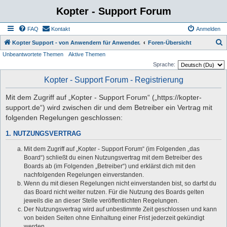
Kopter - Support Forum
FAQ
Kontakt
Anmelden
S
Kopter Support - von Anwendern für Anwender.
Foren-Übersicht
Unbeantwortete Themen
Aktive Themen
u
Sprache:
c
Kopter - Support Forum - Registrierung
h
e
Mit dem Zugriff auf „Kopter - Support Forum“ („https://kopter-
support.de“) wird zwischen dir und dem Betreiber ein Vertrag mit
folgenden Regelungen geschlossen:
1. NUTZUNGSVERTRAG
Mit dem Zugriff auf „Kopter - Support Forum“ (im Folgenden „das
Board“) schließt du einen Nutzungsvertrag mit dem Betreiber des
Boards ab (im Folgenden „Betreiber“) und erklärst dich mit den
nachfolgenden Regelungen einverstanden.
Wenn du mit diesen Regelungen nicht einverstanden bist, so darfst du
das Board nicht weiter nutzen. Für die Nutzung des Boards gelten
jeweils die an dieser Stelle veröffentlichten Regelungen.
Der Nutzungsvertrag wird auf unbestimmte Zeit geschlossen und kann
von beiden Seiten ohne Einhaltung einer Frist jederzeit gekündigt
werden.