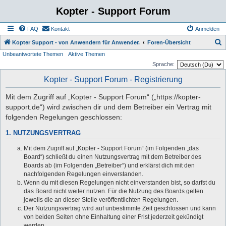
Kopter - Support Forum
FAQ
Kontakt
Anmelden
S
Kopter Support - von Anwendern für Anwender.
Foren-Übersicht
Unbeantwortete Themen
Aktive Themen
u
Sprache:
c
Kopter - Support Forum - Registrierung
h
e
Mit dem Zugriff auf „Kopter - Support Forum“ („https://kopter-
support.de“) wird zwischen dir und dem Betreiber ein Vertrag mit
folgenden Regelungen geschlossen:
1. NUTZUNGSVERTRAG
Mit dem Zugriff auf „Kopter - Support Forum“ (im Folgenden „das
Board“) schließt du einen Nutzungsvertrag mit dem Betreiber des
Boards ab (im Folgenden „Betreiber“) und erklärst dich mit den
nachfolgenden Regelungen einverstanden.
Wenn du mit diesen Regelungen nicht einverstanden bist, so darfst du
das Board nicht weiter nutzen. Für die Nutzung des Boards gelten
jeweils die an dieser Stelle veröffentlichten Regelungen.
Der Nutzungsvertrag wird auf unbestimmte Zeit geschlossen und kann
von beiden Seiten ohne Einhaltung einer Frist jederzeit gekündigt
werden.