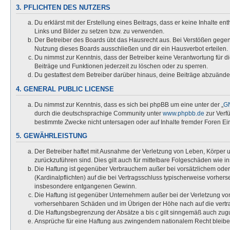
3. PFLICHTEN DES NUTZERS
Du erklärst mit der Erstellung eines Beitrags, dass er keine Inhalte e
Links und Bilder zu setzen bzw. zu verwenden.
Der Betreiber des Boards übt das Hausrecht aus. Bei Verstößen gege
Nutzung dieses Boards ausschließen und dir ein Hausverbot erteilen.
Du nimmst zur Kenntnis, dass der Betreiber keine Verantwortung für die
Beiträge und Funktionen jederzeit zu löschen oder zu sperren.
Du gestattest dem Betreiber darüber hinaus, deine Beiträge abzuände
4. GENERAL PUBLIC LICENSE
Du nimmst zur Kenntnis, dass es sich bei phpBB um eine unter der „
GN
durch die deutschsprachige Community unter
www.phpbb.de
zur Verf
bestimmte Zwecke nicht untersagen oder auf Inhalte fremder Foren Ei
5. GEWÄHRLEISTUNG
Der Betreiber haftet mit Ausnahme der Verletzung von Leben, Körper un
zurückzuführen sind. Dies gilt auch für mittelbare Folgeschäden wi
Die Haftung ist gegenüber Verbrauchern außer bei vorsätzlichem oder
(Kardinalpflichten) auf die bei Vertragsschluss typischerweise vorhe
insbesondere entgangenen Gewinn.
Die Haftung ist gegenüber Unternehmern außer bei der Verletzung von
vorhersehbaren Schäden und im Übrigen der Höhe nach auf die vertra
Die Haftungsbegrenzung der Absätze a bis c gilt sinngemäß auch zugun
Ansprüche für eine Haftung aus zwingendem nationalem Recht bleibe