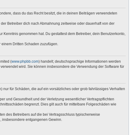
esondere, dass du das Recht besitzt, die in deinen Beiträgen verwendeten
 der Betreiber dich nach Abmahnung zeitweise oder dauerhaft von der
t zur Kenntnis genommen hat. Du gestattest dem Betreiber, dein Benutzerkonto,
er einem Dritten Schaden zuzufügen.
mited (
www.phpbb.com
) handelt; deutschsprachige Informationen werden
re verwendet wird. Sie können insbesondere die Verwendung der Software für
 nur für Schäden, die auf ein vorsätzliches oder grob fahrlässiges Verhalten
per und Gesundheit und der Verletzung wesentlicher Vertragspflichten
hnittsschäden begrenzt. Dies gilt auch für mittelbare Folgeschäden wie
n des Betreibers auf die bei Vertragsschluss typischerweise
en, insbesondere entgangenen Gewinn.