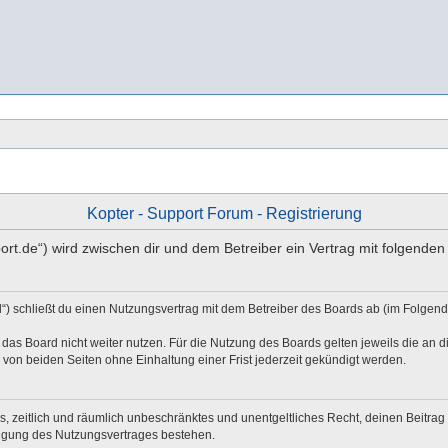
Kopter - Support Forum - Registrierung
pport.de“) wird zwischen dir und dem Betreiber ein Vertrag mit folgend
d“) schließt du einen Nutzungsvertrag mit dem Betreiber des Boards ab (im Folgen
das Board nicht weiter nutzen. Für die Nutzung des Boards gelten jeweils die an di
von beiden Seiten ohne Einhaltung einer Frist jederzeit gekündigt werden.
hes, zeitlich und räumlich unbeschränktes und unentgeltliches Recht, deinen Beitr
digung des Nutzungsvertrages bestehen.