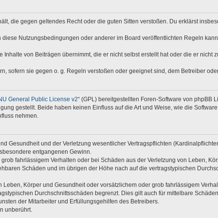
nthält, die gegen geltendes Recht oder die guten Sitten verstoßen. Du erklärst insb
n diese Nutzungsbedingungen oder anderer im Board veröffentlichten Regeln kann
 Inhalte von Beiträgen übernimmt, die er nicht selbst erstellt hat oder die er nich
rn, sofern sie gegen o. g. Regeln verstoßen oder geeignet sind, dem Betreiber od
U General Public License v2
“ (GPL) bereitgestellten Foren-Software von phpBB Li
ügung gestellt. Beide haben keinen Einfluss auf die Art und Weise, wie die Softwa
nfluss nehmen.
d Gesundheit und der Verletzung wesentlicher Vertragspflichten (Kardinalpflichten)
e insbesondere entgangenen Gewinn.
 grob fahrlässigem Verhalten oder bei Schäden aus der Verletzung von Leben, Kör
rsehbaren Schäden und im übrigen der Höhe nach auf die vertragstypischen Durchsc
 Leben, Körper und Gesundheit oder vorsätzlichem oder grob fahrlässigem Verhalte
gstypischen Durchschnittsschäden begrenzt. Dies gilt auch für mittelbare Schäd
sten der Mitarbeiter und Erfüllungsgehilfen des Betreibers.
n unberührt.