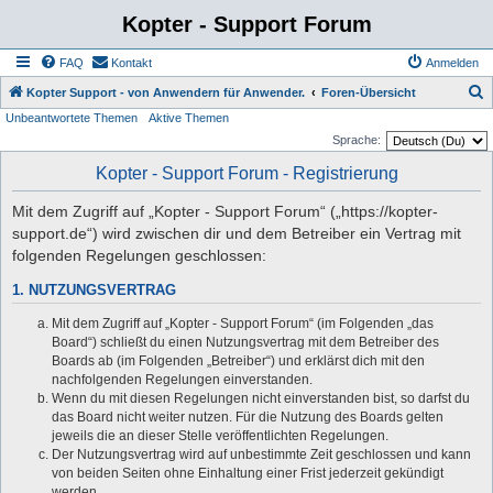
Kopter - Support Forum
FAQ
Kontakt
Anmelden
S
Kopter Support - von Anwendern für Anwender.
Foren-Übersicht
Unbeantwortete Themen
Aktive Themen
u
Sprache:
c
Kopter - Support Forum - Registrierung
h
e
Mit dem Zugriff auf „Kopter - Support Forum“ („https://kopter-
support.de“) wird zwischen dir und dem Betreiber ein Vertrag mit
folgenden Regelungen geschlossen:
1. NUTZUNGSVERTRAG
Mit dem Zugriff auf „Kopter - Support Forum“ (im Folgenden „das
Board“) schließt du einen Nutzungsvertrag mit dem Betreiber des
Boards ab (im Folgenden „Betreiber“) und erklärst dich mit den
nachfolgenden Regelungen einverstanden.
Wenn du mit diesen Regelungen nicht einverstanden bist, so darfst du
das Board nicht weiter nutzen. Für die Nutzung des Boards gelten
jeweils die an dieser Stelle veröffentlichten Regelungen.
Der Nutzungsvertrag wird auf unbestimmte Zeit geschlossen und kann
von beiden Seiten ohne Einhaltung einer Frist jederzeit gekündigt
werden.