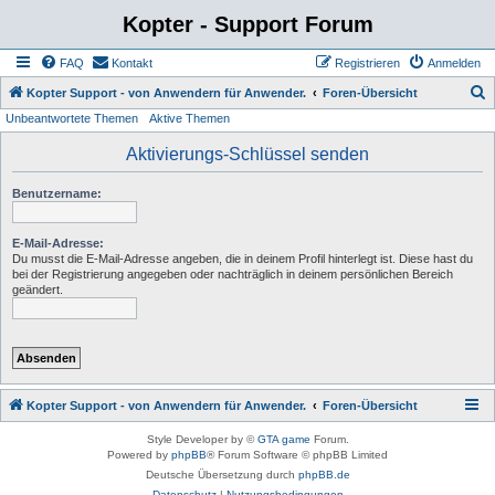
Kopter - Support Forum
FAQ
Kontakt
Registrieren
Anmelden
S
Kopter Support - von Anwendern für Anwender.
Foren-Übersicht
Unbeantwortete Themen
Aktive Themen
u
c
Aktivierungs-Schlüssel senden
h
Benutzername:
e
E-Mail-Adresse:
Du musst die E-Mail-Adresse angeben, die in deinem Profil hinterlegt ist. Diese hast du
bei der Registrierung angegeben oder nachträglich in deinem persönlichen Bereich
geändert.
Kopter Support - von Anwendern für Anwender.
Foren-Übersicht
Style Developer by ©
GTA game
Forum.
Powered by
phpBB
® Forum Software © phpBB Limited
Deutsche Übersetzung durch
phpBB.de
Datenschutz
|
Nutzungsbedingungen