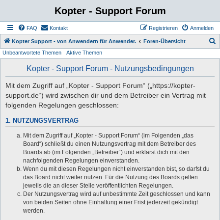
Kopter - Support Forum
FAQ
Kontakt
Registrieren
Anmelden
S
Kopter Support - von Anwendern für Anwender.
Foren-Übersicht
Unbeantwortete Themen
Aktive Themen
u
c
Kopter - Support Forum - Nutzungsbedingungen
h
Mit dem Zugriff auf „Kopter - Support Forum“ („https://kopter-
e
support.de“) wird zwischen dir und dem Betreiber ein Vertrag mit
folgenden Regelungen geschlossen:
1. NUTZUNGSVERTRAG
Mit dem Zugriff auf „Kopter - Support Forum“ (im Folgenden „das
Board“) schließt du einen Nutzungsvertrag mit dem Betreiber des
Boards ab (im Folgenden „Betreiber“) und erklärst dich mit den
nachfolgenden Regelungen einverstanden.
Wenn du mit diesen Regelungen nicht einverstanden bist, so darfst du
das Board nicht weiter nutzen. Für die Nutzung des Boards gelten
jeweils die an dieser Stelle veröffentlichten Regelungen.
Der Nutzungsvertrag wird auf unbestimmte Zeit geschlossen und kann
von beiden Seiten ohne Einhaltung einer Frist jederzeit gekündigt
werden.