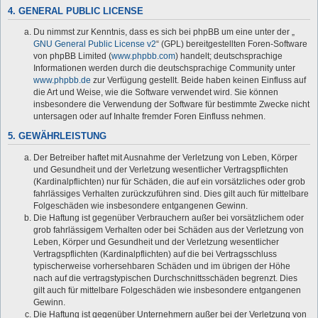
4. GENERAL PUBLIC LICENSE
Du nimmst zur Kenntnis, dass es sich bei phpBB um eine unter der „
GNU General Public License v2
“ (GPL) bereitgestellten Foren-Software
von phpBB Limited (
www.phpbb.com
) handelt; deutschsprachige
Informationen werden durch die deutschsprachige Community unter
www.phpbb.de
zur Verfügung gestellt. Beide haben keinen Einfluss auf
die Art und Weise, wie die Software verwendet wird. Sie können
insbesondere die Verwendung der Software für bestimmte Zwecke nicht
untersagen oder auf Inhalte fremder Foren Einfluss nehmen.
5. GEWÄHRLEISTUNG
Der Betreiber haftet mit Ausnahme der Verletzung von Leben, Körper
und Gesundheit und der Verletzung wesentlicher Vertragspflichten
(Kardinalpflichten) nur für Schäden, die auf ein vorsätzliches oder grob
fahrlässiges Verhalten zurückzuführen sind. Dies gilt auch für mittelbare
Folgeschäden wie insbesondere entgangenen Gewinn.
Die Haftung ist gegenüber Verbrauchern außer bei vorsätzlichem oder
grob fahrlässigem Verhalten oder bei Schäden aus der Verletzung von
Leben, Körper und Gesundheit und der Verletzung wesentlicher
Vertragspflichten (Kardinalpflichten) auf die bei Vertragsschluss
typischerweise vorhersehbaren Schäden und im übrigen der Höhe
nach auf die vertragstypischen Durchschnittsschäden begrenzt. Dies
gilt auch für mittelbare Folgeschäden wie insbesondere entgangenen
Gewinn.
Die Haftung ist gegenüber Unternehmern außer bei der Verletzung von