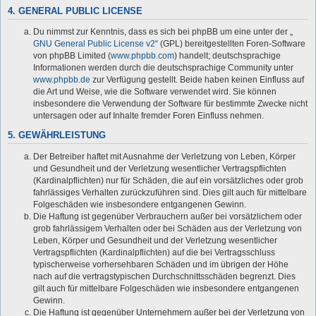
4. GENERAL PUBLIC LICENSE
Du nimmst zur Kenntnis, dass es sich bei phpBB um eine unter der „
GNU General Public License v2
“ (GPL) bereitgestellten Foren-Software
von phpBB Limited (
www.phpbb.com
) handelt; deutschsprachige
Informationen werden durch die deutschsprachige Community unter
www.phpbb.de
zur Verfügung gestellt. Beide haben keinen Einfluss auf
die Art und Weise, wie die Software verwendet wird. Sie können
insbesondere die Verwendung der Software für bestimmte Zwecke nicht
untersagen oder auf Inhalte fremder Foren Einfluss nehmen.
5. GEWÄHRLEISTUNG
Der Betreiber haftet mit Ausnahme der Verletzung von Leben, Körper
und Gesundheit und der Verletzung wesentlicher Vertragspflichten
(Kardinalpflichten) nur für Schäden, die auf ein vorsätzliches oder grob
fahrlässiges Verhalten zurückzuführen sind. Dies gilt auch für mittelbare
Folgeschäden wie insbesondere entgangenen Gewinn.
Die Haftung ist gegenüber Verbrauchern außer bei vorsätzlichem oder
grob fahrlässigem Verhalten oder bei Schäden aus der Verletzung von
Leben, Körper und Gesundheit und der Verletzung wesentlicher
Vertragspflichten (Kardinalpflichten) auf die bei Vertragsschluss
typischerweise vorhersehbaren Schäden und im übrigen der Höhe
nach auf die vertragstypischen Durchschnittsschäden begrenzt. Dies
gilt auch für mittelbare Folgeschäden wie insbesondere entgangenen
Gewinn.
Die Haftung ist gegenüber Unternehmern außer bei der Verletzung von