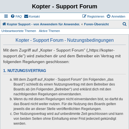
Kopter - Support Forum
FAQ
Kontakt
Registrieren
Anmelden
S
Kopter Support - von Anwendern für Anwender.
Foren-Übersicht
Unbeantwortete Themen
Aktive Themen
u
c
Kopter - Support Forum - Nutzungsbedingungen
h
Mit dem Zugriff auf „Kopter - Support Forum“ („https://kopter-
e
support.de“) wird zwischen dir und dem Betreiber ein Vertrag mit
folgenden Regelungen geschlossen:
1. NUTZUNGSVERTRAG
Mit dem Zugriff auf „Kopter - Support Forum“ (im Folgenden „das
Board“) schließt du einen Nutzungsvertrag mit dem Betreiber des
Boards ab (im Folgenden „Betreiber“) und erklärst dich mit den
nachfolgenden Regelungen einverstanden.
Wenn du mit diesen Regelungen nicht einverstanden bist, so darfst du
das Board nicht weiter nutzen. Für die Nutzung des Boards gelten
jeweils die an dieser Stelle veröffentlichten Regelungen.
Der Nutzungsvertrag wird auf unbestimmte Zeit geschlossen und kann
von beiden Seiten ohne Einhaltung einer Frist jederzeit gekündigt
werden.