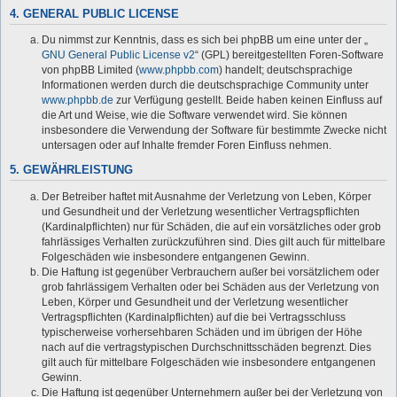
4. GENERAL PUBLIC LICENSE
Du nimmst zur Kenntnis, dass es sich bei phpBB um eine unter der „
GNU General Public License v2
“ (GPL) bereitgestellten Foren-Software
von phpBB Limited (
www.phpbb.com
) handelt; deutschsprachige
Informationen werden durch die deutschsprachige Community unter
www.phpbb.de
zur Verfügung gestellt. Beide haben keinen Einfluss auf
die Art und Weise, wie die Software verwendet wird. Sie können
insbesondere die Verwendung der Software für bestimmte Zwecke nicht
untersagen oder auf Inhalte fremder Foren Einfluss nehmen.
5. GEWÄHRLEISTUNG
Der Betreiber haftet mit Ausnahme der Verletzung von Leben, Körper
und Gesundheit und der Verletzung wesentlicher Vertragspflichten
(Kardinalpflichten) nur für Schäden, die auf ein vorsätzliches oder grob
fahrlässiges Verhalten zurückzuführen sind. Dies gilt auch für mittelbare
Folgeschäden wie insbesondere entgangenen Gewinn.
Die Haftung ist gegenüber Verbrauchern außer bei vorsätzlichem oder
grob fahrlässigem Verhalten oder bei Schäden aus der Verletzung von
Leben, Körper und Gesundheit und der Verletzung wesentlicher
Vertragspflichten (Kardinalpflichten) auf die bei Vertragsschluss
typischerweise vorhersehbaren Schäden und im übrigen der Höhe
nach auf die vertragstypischen Durchschnittsschäden begrenzt. Dies
gilt auch für mittelbare Folgeschäden wie insbesondere entgangenen
Gewinn.
Die Haftung ist gegenüber Unternehmern außer bei der Verletzung von