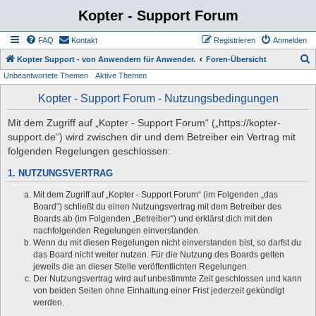
Kopter - Support Forum
FAQ
Kontakt
Registrieren
Anmelden
S
Kopter Support - von Anwendern für Anwender.
Foren-Übersicht
Unbeantwortete Themen
Aktive Themen
u
c
Kopter - Support Forum - Nutzungsbedingungen
h
Mit dem Zugriff auf „Kopter - Support Forum“ („https://kopter-
e
support.de“) wird zwischen dir und dem Betreiber ein Vertrag mit
folgenden Regelungen geschlossen:
1. NUTZUNGSVERTRAG
Mit dem Zugriff auf „Kopter - Support Forum“ (im Folgenden „das
Board“) schließt du einen Nutzungsvertrag mit dem Betreiber des
Boards ab (im Folgenden „Betreiber“) und erklärst dich mit den
nachfolgenden Regelungen einverstanden.
Wenn du mit diesen Regelungen nicht einverstanden bist, so darfst du
das Board nicht weiter nutzen. Für die Nutzung des Boards gelten
jeweils die an dieser Stelle veröffentlichten Regelungen.
Der Nutzungsvertrag wird auf unbestimmte Zeit geschlossen und kann
von beiden Seiten ohne Einhaltung einer Frist jederzeit gekündigt
werden.