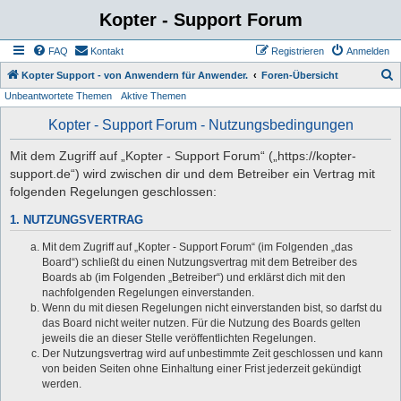
Kopter - Support Forum
FAQ
Kontakt
Registrieren
Anmelden
S
Kopter Support - von Anwendern für Anwender.
Foren-Übersicht
Unbeantwortete Themen
Aktive Themen
u
c
Kopter - Support Forum - Nutzungsbedingungen
h
Mit dem Zugriff auf „Kopter - Support Forum“ („https://kopter-
e
support.de“) wird zwischen dir und dem Betreiber ein Vertrag mit
folgenden Regelungen geschlossen:
1. NUTZUNGSVERTRAG
Mit dem Zugriff auf „Kopter - Support Forum“ (im Folgenden „das
Board“) schließt du einen Nutzungsvertrag mit dem Betreiber des
Boards ab (im Folgenden „Betreiber“) und erklärst dich mit den
nachfolgenden Regelungen einverstanden.
Wenn du mit diesen Regelungen nicht einverstanden bist, so darfst du
das Board nicht weiter nutzen. Für die Nutzung des Boards gelten
jeweils die an dieser Stelle veröffentlichten Regelungen.
Der Nutzungsvertrag wird auf unbestimmte Zeit geschlossen und kann
von beiden Seiten ohne Einhaltung einer Frist jederzeit gekündigt
werden.