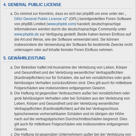
4. GENERAL PUBLIC LICENSE
Du nimmst zur Kenntnis, dass es sich bei phpBB um eine unter der „
GNU General Public License v2
“ (GPL) bereitgestellten Foren-Software
von phpBB Limited (
www.phpbb.com
) handelt; deutschsprachige
Informationen werden durch die deutschsprachige Community unter
www.phpbb.de
zur Verfügung gestellt. Beide haben keinen Einfluss auf
die Art und Weise, wie die Software verwendet wird. Sie können
insbesondere die Verwendung der Software für bestimmte Zwecke nicht
untersagen oder auf Inhalte fremder Foren Einfluss nehmen.
5. GEWÄHRLEISTUNG
Der Betreiber haftet mit Ausnahme der Verletzung von Leben, Körper
und Gesundheit und der Verletzung wesentlicher Vertragspflichten
(Kardinalpflichten) nur für Schäden, die auf ein vorsätzliches oder grob
fahrlässiges Verhalten zurückzuführen sind. Dies gilt auch für mittelbare
Folgeschäden wie insbesondere entgangenen Gewinn.
Die Haftung ist gegenüber Verbrauchern außer bei vorsätzlichem oder
grob fahrlässigem Verhalten oder bei Schäden aus der Verletzung von
Leben, Körper und Gesundheit und der Verletzung wesentlicher
Vertragspflichten (Kardinalpflichten) auf die bei Vertragsschluss
typischerweise vorhersehbaren Schäden und im übrigen der Höhe
nach auf die vertragstypischen Durchschnittsschäden begrenzt. Dies
gilt auch für mittelbare Folgeschäden wie insbesondere entgangenen
Gewinn.
Die Haftung ist gegenüber Unternehmern außer bei der Verletzung von