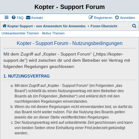
Kopter - Support Forum
FAQ
Kontakt
Registrieren
Anmelden
S
Kopter Support - von Anwendern für Anwender.
Foren-Übersicht
Unbeantwortete Themen
Aktive Themen
u
c
Kopter - Support Forum - Nutzungsbedingungen
h
Mit dem Zugriff auf „Kopter - Support Forum“ („https://kopter-
e
support.de“) wird zwischen dir und dem Betreiber ein Vertrag mit
folgenden Regelungen geschlossen:
1. NUTZUNGSVERTRAG
Mit dem Zugriff auf „Kopter - Support Forum“ (im Folgenden „das
Board“) schließt du einen Nutzungsvertrag mit dem Betreiber des
Boards ab (im Folgenden „Betreiber“) und erklärst dich mit den
nachfolgenden Regelungen einverstanden.
Wenn du mit diesen Regelungen nicht einverstanden bist, so darfst du
das Board nicht weiter nutzen. Für die Nutzung des Boards gelten
jeweils die an dieser Stelle veröffentlichten Regelungen.
Der Nutzungsvertrag wird auf unbestimmte Zeit geschlossen und kann
von beiden Seiten ohne Einhaltung einer Frist jederzeit gekündigt
werden.