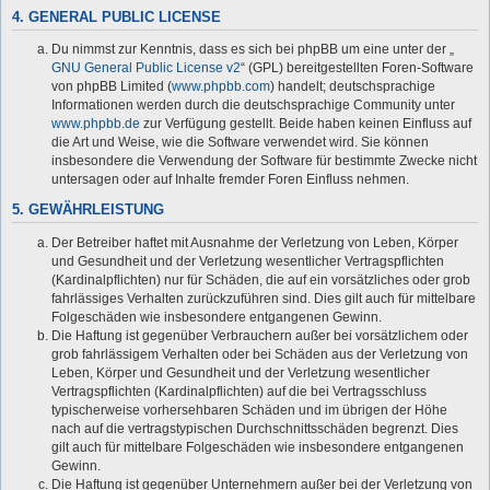
4. GENERAL PUBLIC LICENSE
Du nimmst zur Kenntnis, dass es sich bei phpBB um eine unter der „
GNU General Public License v2
“ (GPL) bereitgestellten Foren-Software
von phpBB Limited (
www.phpbb.com
) handelt; deutschsprachige
Informationen werden durch die deutschsprachige Community unter
www.phpbb.de
zur Verfügung gestellt. Beide haben keinen Einfluss auf
die Art und Weise, wie die Software verwendet wird. Sie können
insbesondere die Verwendung der Software für bestimmte Zwecke nicht
untersagen oder auf Inhalte fremder Foren Einfluss nehmen.
5. GEWÄHRLEISTUNG
Der Betreiber haftet mit Ausnahme der Verletzung von Leben, Körper
und Gesundheit und der Verletzung wesentlicher Vertragspflichten
(Kardinalpflichten) nur für Schäden, die auf ein vorsätzliches oder grob
fahrlässiges Verhalten zurückzuführen sind. Dies gilt auch für mittelbare
Folgeschäden wie insbesondere entgangenen Gewinn.
Die Haftung ist gegenüber Verbrauchern außer bei vorsätzlichem oder
grob fahrlässigem Verhalten oder bei Schäden aus der Verletzung von
Leben, Körper und Gesundheit und der Verletzung wesentlicher
Vertragspflichten (Kardinalpflichten) auf die bei Vertragsschluss
typischerweise vorhersehbaren Schäden und im übrigen der Höhe
nach auf die vertragstypischen Durchschnittsschäden begrenzt. Dies
gilt auch für mittelbare Folgeschäden wie insbesondere entgangenen
Gewinn.
Die Haftung ist gegenüber Unternehmern außer bei der Verletzung von