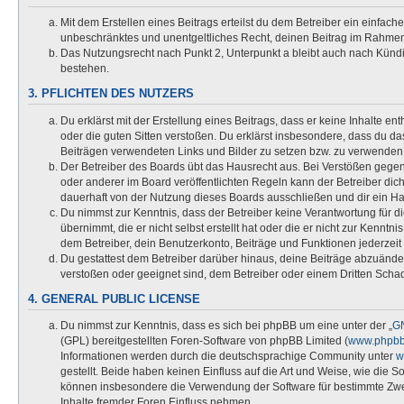
Mit dem Erstellen eines Beitrags erteilst du dem Betreiber ein einfache
unbeschränktes und unentgeltliches Recht, deinen Beitrag im Rahmen
Das Nutzungsrecht nach Punkt 2, Unterpunkt a bleibt auch nach Kün
bestehen.
3. PFLICHTEN DES NUTZERS
Du erklärst mit der Erstellung eines Beitrags, dass er keine Inhalte en
oder die guten Sitten verstoßen. Du erklärst insbesondere, dass du das
Beiträgen verwendeten Links und Bilder zu setzen bzw. zu verwenden
Der Betreiber des Boards übt das Hausrecht aus. Bei Verstößen geg
oder anderer im Board veröffentlichten Regeln kann der Betreiber d
dauerhaft von der Nutzung dieses Boards ausschließen und dir ein Hau
Du nimmst zur Kenntnis, dass der Betreiber keine Verantwortung für di
übernimmt, die er nicht selbst erstellt hat oder die er nicht zur Kennt
dem Betreiber, dein Benutzerkonto, Beiträge und Funktionen jederzeit
Du gestattest dem Betreiber darüber hinaus, deine Beiträge abzuänder
verstoßen oder geeignet sind, dem Betreiber oder einem Dritten Sch
4. GENERAL PUBLIC LICENSE
Du nimmst zur Kenntnis, dass es sich bei phpBB um eine unter der „
GN
(GPL) bereitgestellten Foren-Software von phpBB Limited (
www.phpb
Informationen werden durch die deutschsprachige Community unter
w
gestellt. Beide haben keinen Einfluss auf die Art und Weise, wie die S
können insbesondere die Verwendung der Software für bestimmte Zwe
Inhalte fremder Foren Einfluss nehmen.