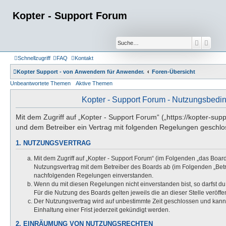
Kopter - Support Forum
Suche
Erwei
Schnellzugriff
FAQ
Kontakt
Kopter Support - von Anwendern für Anwender.
Foren-Übersicht
Unbeantwortete Themen
Aktive Themen
Kopter - Support Forum - Nutzungsbed
Mit dem Zugriff auf „Kopter - Support Forum“ („https://kopter-supp
und dem Betreiber ein Vertrag mit folgenden Regelungen geschlo
1. NUTZUNGSVERTRAG
Mit dem Zugriff auf „Kopter - Support Forum“ (im Folgenden „das Board
Nutzungsvertrag mit dem Betreiber des Boards ab (im Folgenden „Betre
nachfolgenden Regelungen einverstanden.
Wenn du mit diesen Regelungen nicht einverstanden bist, so darfst du
Für die Nutzung des Boards gelten jeweils die an dieser Stelle veröff
Der Nutzungsvertrag wird auf unbestimmte Zeit geschlossen und kan
Einhaltung einer Frist jederzeit gekündigt werden.
2. EINRÄUMUNG VON NUTZUNGSRECHTEN