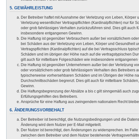
5. GEWÄHRLEISTUNG
Der Betreiber haftet mit Ausnahme der Verletzung von Leben, Körper
Verletzung wesentlicher Vertragspflichten (Kardinalpflichten) nur für S
oder grob fahrlässiges Verhalten zurückzuführen sind. Dies gilt auch 
insbesondere entgangenen Gewinn.
Die Haftung ist gegenüber Verbrauchern außer bei vorsätzlichem oder
bei Schäden aus der Verletzung von Leben, Körper und Gesundheit un
Vertragspflichten (Kardinalpflichten) auf die bei Vertragsschluss typi
Schäden und im übrigen der Höhe nach auf die vertragstypischen Dur
gilt auch für mittelbare Folgeschäden wie insbesondere entgangenen
Die Haftung ist gegenüber Unternehmern außer bei der Verletzung v
oder vorsätzlichem oder grob fahrlässigem Verhalten des Betreibers au
typischerweise vorhersehbaren Schäden und im Übrigen der Höhe nac
Durchschnittsschäden begrenzt. Dies gilt auch für mittelbare Schäd
Gewinn.
Die Haftungsbegrenzung der Absätze a bis c gilt sinngemäß auch zugu
Erfüllungsgehilfen des Betreibers.
Ansprüche für eine Haftung aus zwingendem nationalem Recht bleibe
6. ÄNDERUNGSVORBEHALT
Der Betreiber ist berechtigt, die Nutzungsbedingungen und die Daten
Änderung wird dem Nutzer per E-Mail mitgeteilt.
Der Nutzer ist berechtigt, den Änderungen zu widersprechen. Im Falle
zwischen dem Betreiber und dem Nutzer bestehende Vertragsverhältnis