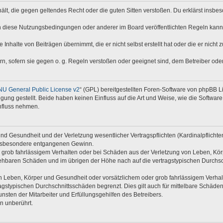
nthält, die gegen geltendes Recht oder die guten Sitten verstoßen. Du erklärst insb
n diese Nutzungsbedingungen oder anderer im Board veröffentlichten Regeln kann
 Inhalte von Beiträgen übernimmt, die er nicht selbst erstellt hat oder die er nich
rn, sofern sie gegen o. g. Regeln verstoßen oder geeignet sind, dem Betreiber od
U General Public License v2
“ (GPL) bereitgestellten Foren-Software von phpBB Li
ügung gestellt. Beide haben keinen Einfluss auf die Art und Weise, wie die Softwa
nfluss nehmen.
d Gesundheit und der Verletzung wesentlicher Vertragspflichten (Kardinalpflichten)
e insbesondere entgangenen Gewinn.
 grob fahrlässigem Verhalten oder bei Schäden aus der Verletzung von Leben, Kör
rsehbaren Schäden und im übrigen der Höhe nach auf die vertragstypischen Durchsc
 Leben, Körper und Gesundheit oder vorsätzlichem oder grob fahrlässigem Verhalte
gstypischen Durchschnittsschäden begrenzt. Dies gilt auch für mittelbare Schäd
sten der Mitarbeiter und Erfüllungsgehilfen des Betreibers.
n unberührt.