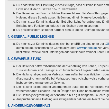
Du erklärst mit der Erstellung eines Beitrags, dass er keine Inhalte e
Links und Bilder zu setzen bzw. zu verwenden.
Der Betreiber des Boards übt das Hausrecht aus. Bei Verstößen gege
Nutzung dieses Boards ausschließen und dir ein Hausverbot erteilen.
Du nimmst zur Kenntnis, dass der Betreiber keine Verantwortung für die
Beiträge und Funktionen jederzeit zu löschen oder zu sperren.
Du gestattest dem Betreiber darüber hinaus, deine Beiträge abzuände
4. GENERAL PUBLIC LICENSE
Du nimmst zur Kenntnis, dass es sich bei phpBB um eine unter der „
GN
durch die deutschsprachige Community unter
www.phpbb.de
zur Verf
bestimmte Zwecke nicht untersagen oder auf Inhalte fremder Foren Ei
5. GEWÄHRLEISTUNG
Der Betreiber haftet mit Ausnahme der Verletzung von Leben, Körper un
zurückzuführen sind. Dies gilt auch für mittelbare Folgeschäden wi
Die Haftung ist gegenüber Verbrauchern außer bei vorsätzlichem oder
(Kardinalpflichten) auf die bei Vertragsschluss typischerweise vorhe
insbesondere entgangenen Gewinn.
Die Haftung ist gegenüber Unternehmern außer bei der Verletzung von
vorhersehbaren Schäden und im Übrigen der Höhe nach auf die vertra
Die Haftungsbegrenzung der Absätze a bis c gilt sinngemäß auch zugun
Ansprüche für eine Haftung aus zwingendem nationalem Recht bleibe
6. ÄNDERUNGSVORBEHALT