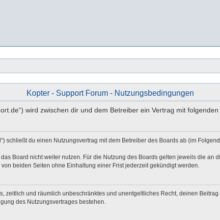
Kopter - Support Forum - Nutzungsbedingungen
pport.de“) wird zwischen dir und dem Betreiber ein Vertrag mit folgend
d“) schließt du einen Nutzungsvertrag mit dem Betreiber des Boards ab (im Folgen
das Board nicht weiter nutzen. Für die Nutzung des Boards gelten jeweils die an di
von beiden Seiten ohne Einhaltung einer Frist jederzeit gekündigt werden.
hes, zeitlich und räumlich unbeschränktes und unentgeltliches Recht, deinen Beitr
digung des Nutzungsvertrages bestehen.