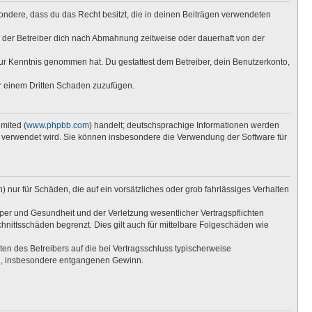
esondere, dass du das Recht besitzt, die in deinen Beiträgen verwendeten
 der Betreiber dich nach Abmahnung zeitweise oder dauerhaft von der
t zur Kenntnis genommen hat. Du gestattest dem Betreiber, dein Benutzerkonto,
er einem Dritten Schaden zuzufügen.
mited (
www.phpbb.com
) handelt; deutschsprachige Informationen werden
re verwendet wird. Sie können insbesondere die Verwendung der Software für
 nur für Schäden, die auf ein vorsätzliches oder grob fahrlässiges Verhalten
per und Gesundheit und der Verletzung wesentlicher Vertragspflichten
hnittsschäden begrenzt. Dies gilt auch für mittelbare Folgeschäden wie
n des Betreibers auf die bei Vertragsschluss typischerweise
en, insbesondere entgangenen Gewinn.