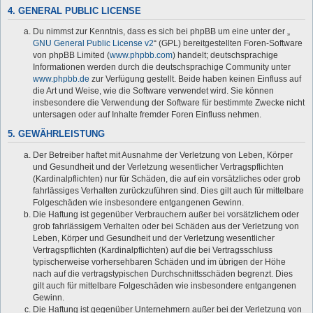
4. GENERAL PUBLIC LICENSE
Du nimmst zur Kenntnis, dass es sich bei phpBB um eine unter der „
GNU General Public License v2
“ (GPL) bereitgestellten Foren-Software
von phpBB Limited (
www.phpbb.com
) handelt; deutschsprachige
Informationen werden durch die deutschsprachige Community unter
www.phpbb.de
zur Verfügung gestellt. Beide haben keinen Einfluss auf
die Art und Weise, wie die Software verwendet wird. Sie können
insbesondere die Verwendung der Software für bestimmte Zwecke nicht
untersagen oder auf Inhalte fremder Foren Einfluss nehmen.
5. GEWÄHRLEISTUNG
Der Betreiber haftet mit Ausnahme der Verletzung von Leben, Körper
und Gesundheit und der Verletzung wesentlicher Vertragspflichten
(Kardinalpflichten) nur für Schäden, die auf ein vorsätzliches oder grob
fahrlässiges Verhalten zurückzuführen sind. Dies gilt auch für mittelbare
Folgeschäden wie insbesondere entgangenen Gewinn.
Die Haftung ist gegenüber Verbrauchern außer bei vorsätzlichem oder
grob fahrlässigem Verhalten oder bei Schäden aus der Verletzung von
Leben, Körper und Gesundheit und der Verletzung wesentlicher
Vertragspflichten (Kardinalpflichten) auf die bei Vertragsschluss
typischerweise vorhersehbaren Schäden und im übrigen der Höhe
nach auf die vertragstypischen Durchschnittsschäden begrenzt. Dies
gilt auch für mittelbare Folgeschäden wie insbesondere entgangenen
Gewinn.
Die Haftung ist gegenüber Unternehmern außer bei der Verletzung von