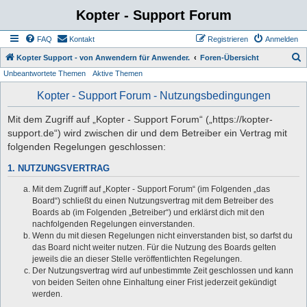
Kopter - Support Forum
FAQ
Kontakt
Registrieren
Anmelden
S
Kopter Support - von Anwendern für Anwender.
Foren-Übersicht
Unbeantwortete Themen
Aktive Themen
u
c
Kopter - Support Forum - Nutzungsbedingungen
h
Mit dem Zugriff auf „Kopter - Support Forum“ („https://kopter-
e
support.de“) wird zwischen dir und dem Betreiber ein Vertrag mit
folgenden Regelungen geschlossen:
1. NUTZUNGSVERTRAG
Mit dem Zugriff auf „Kopter - Support Forum“ (im Folgenden „das
Board“) schließt du einen Nutzungsvertrag mit dem Betreiber des
Boards ab (im Folgenden „Betreiber“) und erklärst dich mit den
nachfolgenden Regelungen einverstanden.
Wenn du mit diesen Regelungen nicht einverstanden bist, so darfst du
das Board nicht weiter nutzen. Für die Nutzung des Boards gelten
jeweils die an dieser Stelle veröffentlichten Regelungen.
Der Nutzungsvertrag wird auf unbestimmte Zeit geschlossen und kann
von beiden Seiten ohne Einhaltung einer Frist jederzeit gekündigt
werden.