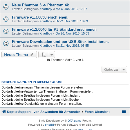
Neue Phantom 3 -> Phantom 4k
Letzter Beitrag von
Knarfboy
«
Mo 4. Jan 2016, 17:07
Firmware v1.3.0050 erschienen.
Letzter Beitrag von
Knarfboy
«
Di 22. Dez 2015, 18:09
Firmware v1.2.0040 für P3 Standard erschienen
Letzter Beitrag von
Knarfboy
«
Do 26. Nov 2015, 15:03
Firmware Downloaden und per USB Stick installieren.
Letzter Beitrag von
Knarfboy
«
Sa 21. Nov 2015, 03:55
Neues Thema
19 Themen • Seite
1
von
1
Gehe zu
BERECHTIGUNGEN IN DIESEM FORUM
Du darfst
keine
neuen Themen in diesem Forum erstellen.
Du darfst
keine
Antworten zu Themen in diesem Forum erstellen.
Du darfst deine Beiträge in diesem Forum
nicht
ändern.
Du darfst deine Beiträge in diesem Forum
nicht
löschen.
Du darfst
keine
Dateianhänge in diesem Forum erstellen.
Kopter Support - von Anwendern für Anwender.
Foren-Übersicht
Style Developer by ©
GTA game
Forum.
Powered by
phpBB
® Forum Software © phpBB Limited
Deutsche Übersetzung durch
phpBB.de