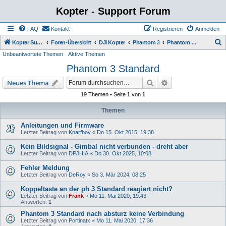
Kopter - Support Forum
FAQ
Kontakt
Registrieren
Anmelden
S
Kopter Support - von Anwendern für Anwender.
Foren-Übersicht
DJI Kopter
Phantom 3
Phantom 3 Standard
Unbeantwortete Themen
Aktive Themen
u
Phantom 3 Standard
c
h
Suche
Erweiterte Suche
Neues Thema
e
19 Themen • Seite
1
von
1
Themen
Anleitungen und Firmware
Letzter Beitrag von
Knarfboy
«
Do 15. Okt 2015, 19:38
Kein Bildsignal - Gimbal nicht verbunden - dreht aber
Letzter Beitrag von
DPJHIA
«
Do 30. Okt 2025, 10:08
Fehler Meldung
Letzter Beitrag von
DeRoy
«
So 3. Mär 2024, 08:25
Koppeltaste an der ph 3 Standard reagiert nicht?
Letzter Beitrag von
Frank
«
Mo 11. Mai 2020, 19:43
Antworten:
1
Phantom 3 Standard nach absturz keine Verbindung
Letzter Beitrag von
Portinatx
«
Mo 11. Mai 2020, 17:36