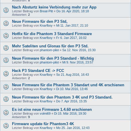
Antworten:
8
Nach Absturtz keine Verbindung mehr zur App
Letzter Beitrag von
Breat-Pitt
«
Do 16. Apr 2020, 18:18
Antworten:
2
Neue Firmware für den P3 Std,
Letzter Beitrag von
Knarfboy
«
Mi 11. Jan 2017, 21:10
Hotfix für die Phantom 3 Standard Firmware
Letzter Beitrag von
Knarfboy
«
Fr 6. Jan 2017, 16:02
Mehr Sateliten und Glonas für den P3 Std.
Letzter Beitrag von
phantom-pilot
«
Sa 12. Nov 2016, 15:30
Neue Firmware für den P3 Standard - Wichtig
Letzter Beitrag von
phantom-pilot
«
Mi 9. Nov 2016, 23:57
Hack P3 Standard CE -> FCC
Letzter Beitrag von
Knarfboy
«
So 21. Aug 2016, 16:43
Antworten:
2
Neue Firmware für die Phantom 3 Standart und 4K erschienen
Letzter Beitrag von
Knarfboy
«
Di 10. Mai 2016, 13:46
Neue Firmware für den Phantom 3 4K und P3 Standard.
Letzter Beitrag von
Knarfboy
«
Do 7. Apr 2016, 15:35
Es ist eine neue Firmware 1.4.60 erschienen
Letzter Beitrag von
volmi69
«
Di 15. Mär 2016, 19:30
Antworten:
9
Firmware update für Phantom3 4K
Letzter Beitrag von
Knarfboy
«
Mo 25. Jan 2016, 12:43